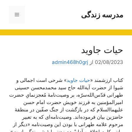
مدرسه زندگی
فهرست
ا
حیات جاوید
02/08/2023
از
admin468h0grj
کتاب ارزشمند «
حیات جاوید
» شرحی است اجمالی و
شیوا از حضرت آیة‌الله حاج سید محمدمحسن حسینی
طهرانی قدّس‌الله‌سرّه، بر وصیت‌نامۀ مُعجز‌نمایِ حضرت
امیرالمؤمنین به فرزند خویش حضرت امام حسن
علیهما‌السلام که در بازگشت از جنگ صفّین در منطقۀ
حاضرَین بیان فرموده‌اند. وصیت‌نامه‌ای که به تعبیر
مرحوم علامه طهرانی با بودن این وصیت‌نامه «دیگر از
بیان مکارم اخلاق و آدابْ دم زدن مایۀ شرمندگی است»