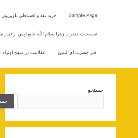
رش
ه
Sample Page
خرید نقد و اقساطی تلویزیون
حتوا
تسبیحات حضرت زهرا سلام اللَه علیها پس از نماز 
قبر حضرت ام البنین
عقلانیت در منهج اولیاء ا
جستجو
جست