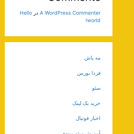
A WordPress Commenter
در
Hello
world!
مه پاش
فردا بورس
سئو
خرید بک لینک
اخبار فوتبال
آموزش سئو مبتدی