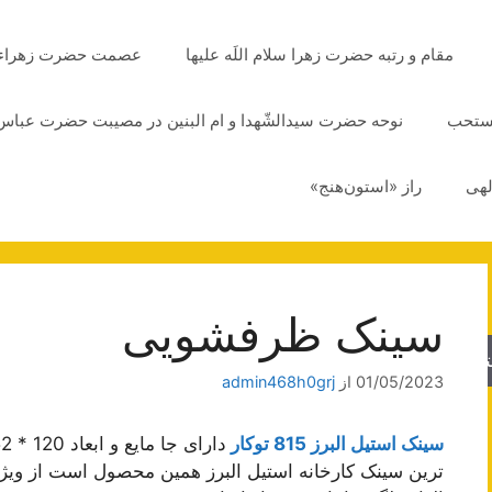
مقام و رتبه حضرت زهرا سلام اللَه علیها
عصمت حضرت زهراء سلا
مستحب
نوحه حضرت سیدالشّهدا و ام البنین در مصیبت حضرت عباس 
لهی
راز «استون‌هنج»
سینک ظرفشویی
جو
01/05/2023
از
admin468h0grj
سینک استیل البرز 815 توکار
ترین سینک کارخانه استیل البرز همین محصول است از وی