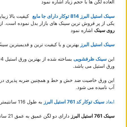
العاده لگن ها با حجم زیاد اشاره نمود
سینک استیل البرز 814 توکار دارای جا مایع
کیفیت بالا زیب
یکی از پر فروش ترین سینک های بازار بدل نموده است. از
روی سینک
اشاره نمود
سینک استیل البرز
بهترین و با کیفیت ترین و قدیمیترین سین
این
سینک ظرفشویی
ورق استیل می باشد.
این ورق خاصیت ضد خش و خط و همچنین ضربه پذیری در م
آب نامیده می شود.
ابعاد
سینک توکار کد 761 استیل البرز
به طول 116 سانتیمتر و عرض 52 سانتیمتر می باشد.
سینک 761 استیل البرز
دارای دو لگن عمیق به عمق 21 سانتیمتر و ضخامت 0/8 میلیمتر و فانتزی می باشد.