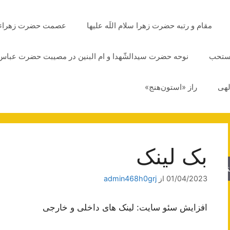
مقام و رتبه حضرت زهرا سلام اللَه علیها
عصمت حضرت زهراء سلا
مستحب
نوحه حضرت سیدالشّهدا و ام البنین در مصیبت حضرت عباس 
لهی
راز «استون‌هنج»
بک لینک
جو
01/04/2023
از
admin468h0grj
افزایش سئو سایت: لینک های داخلی و خارجی