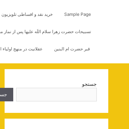
رش
ه
Sample Page
خرید نقد و اقساطی تلویزیون
حتوا
تسبیحات حضرت زهرا سلام اللَه علیها پس از نماز 
قبر حضرت ام البنین
عقلانیت در منهج اولیاء ا
جستجو
جست