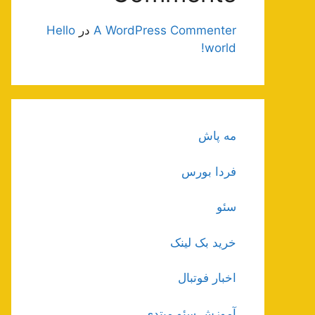
A WordPress Commenter
در
Hello
world!
مه پاش
فردا بورس
سئو
خرید بک لینک
اخبار فوتبال
آموزش سئو مبتدی