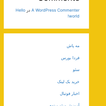
A WordPress Commenter
در
Hello
world!
مه پاش
فردا بورس
سئو
خرید بک لینک
اخبار فوتبال
آموزش سئو مبتدی