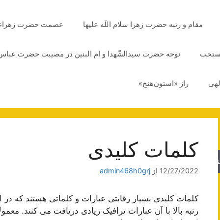
مقام و رتبه حضرت زهرا سلام اللَه علیها
عصمت حضرت زهراء سلا
مستحب
نوحه حضرت سیدالشّهدا و ام البنین در مصیبت حضرت عباس 
لهی
راز «استون‌هنج»
کلمات کلیدی
جو
12/27/2022
از
admin468h0grj
کلمات کلیدی بسیار رقابتی عبارات و کلماتی هستند که در 
رتبه بالا با آن عبارات ترافیک زیادی دریافت می کنند. معمو