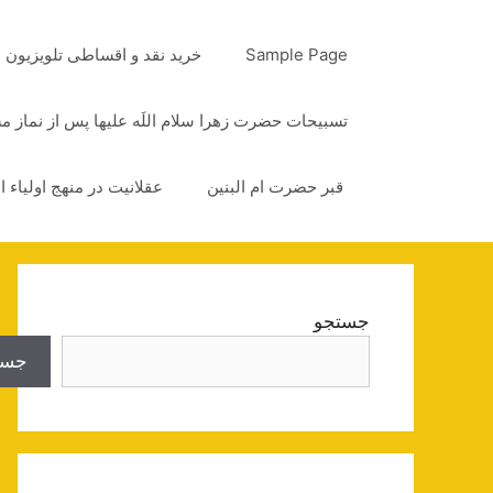
رش
ه
Sample Page
خرید نقد و اقساطی تلویزیون
حتوا
تسبیحات حضرت زهرا سلام اللَه علیها پس از نماز 
قبر حضرت ام البنین
عقلانیت در منهج اولیاء ا
جستجو
جست