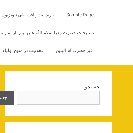
رش
ه
Sample Page
خرید نقد و اقساطی تلویزیون
حتوا
تسبیحات حضرت زهرا سلام اللَه علیها پس از نماز 
قبر حضرت ام البنین
عقلانیت در منهج اولیاء ا
جستجو
جست