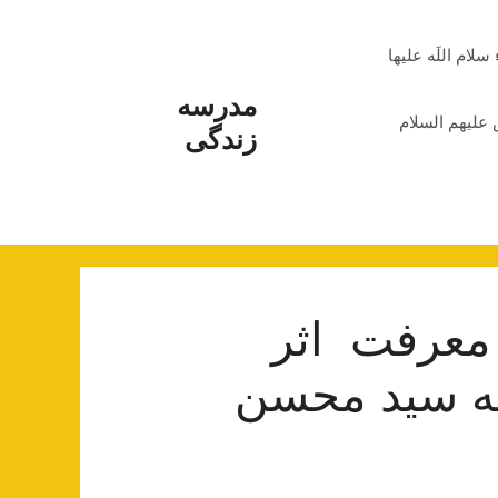
م اللَه علیها
مدرسه
علیهم السلام
زندگی
 معرفت اثر
له سید محسن