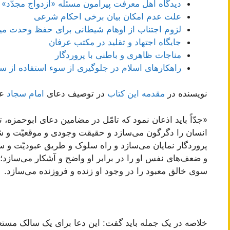
دیدگاه اهل معرفت پیرامون مسئله «ازدواج مجدّد» 
علت عدم امکان بیان برخی احکام شرعی
لزوم اجتناب از اوهام شیطانی برای حفظ وحدت می
جایگاه اجتهاد و تقلید در مکتب عرفان
مناجات ظاهری و باطنی با پروردگار
راهکارهای اسلام در جلوگیری از سوء استفاده از سن
نویسنده در
مقدمه این کتاب
در توصیف دعای
امام سجاد
عل
«جدّاً باید اذعان نمود که تامّل در مضامین دعای ابوحمزه،
انسان را دگرگون می‌سازد و حقیقت وجودی و موقعیّت و شئون 
پروردگار نمایان می‌سازد و راه سلوک و طریق عبودیّت و سیر
و ضعف‌های نفس او را در برابر او واضح و آشکار می‌سازد؛
سوی خالق معبود را در وجود او زنده و فروزنده می‌سازد.
خلاصه در یک جمله باید گفت: این دعا برای یک سالک مست