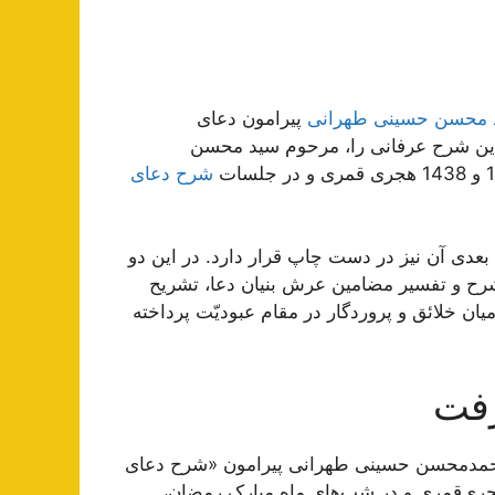
 محسن حسینی طهرانی
پیرامون دعای
 این شرح عرفانی را، مرحوم سید محسن
شرح دعای
رسیده و جلدهای بعدی آن نیز در دست چاپ قرار دارد. در این دو
رح و تفسیر مضامین عرش بنیان دعا، تشریح
یان خلائق و پروردگار در مقام عبودیّت پرداخته‌
رفت
محمدمحسن حسینی طهرانی پیرامون «شرح دعای
زۀ ثمالی» است که در بین سال‌های 1414 تا 1416 هجری‌قمری و در شب‌های ماه مبارک رمضان،