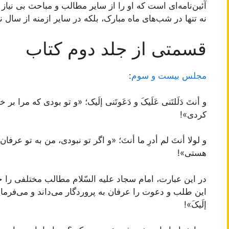
آئین‌نامه‌ای است که او را از سایر مطالب و مباحث بی نیاز 
نه تنها در شب‌های ماه مبارک، بلکه در سایر ازمنه از سال نیز
قسمتی از جلد دوم کتاب
مجلس بیست و سوم
:
و أنتَ دَلَلتَنی عَلَیکَ و دَعَوتَنی إلَیک؛ «و تو بودی که م
کردی»!
و لولا أنتَ لم أدرِ ما أنتَ؛ «و اگر تو نبودی، من به تو عر
هستی»!
در این عبارت، امام سجاد علیه السّلام مطالب مختلفی را 
این طلب و دعوت را عرفان به پروردگار می‌داند و می‌فرماید: «بِکَ
إلَیکَ»!