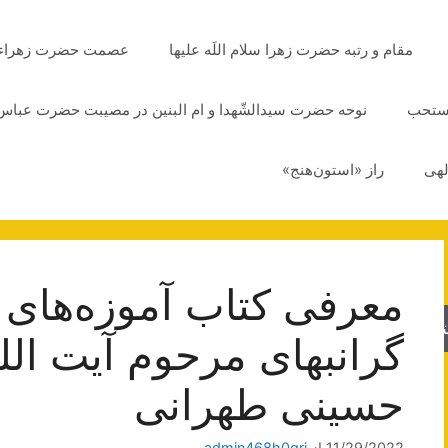
مقام و رتبه حضرت زهرا سلام اللَه علیها
عصمت حضرت زهراء سلا
مستحب
نوحه حضرت سیدالشّهدا و ام البنین در مصیبت حضرت عباس 
لهی
راز «استون‌هنج»
معرفی کتاب آموزه‌های
جو
گرانبهای مرحوم آیت ال
حسینی طهرانی
11/29/2022
از
admin468h0grj