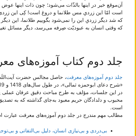
آن‌موقع خیر در اینها بالذّات می‌شود؛ چون ذات اینها عوض
است امّا این زردیِ مس طلا‌نما و دروغ است! کِی این زرد
که شد دیگر زردیِ این را نمی‌شود بگوییم طلانما، این دیگر
که وقتی انسان به عبودیّت صِرفه می‌رسد، دیگر مسائل تغییر
جلد دوم کتاب آموزه‌های مع
جلد دوم آموزه‌های معرفت
، حاصل مجالس حضرت آیت‌اللَ
«شرح دعای ابوحمزه ثمالی»، در طول سال‌های 1418 و 1419 هجری‌قمری، می‌باشد.
در این جلسات، مؤلف به طرح مباحث دقیق عرفان عملی پر
محبوب و دلدادگان حریم معبود به‌جای گذاشته که به تصدیق
است.
مطالب مهم مندرج در جلد دوم آموزه‌های معرفت عبارت ا
بی‌دردی و بی‌‌نیازی انسان، دلیل بی‌التفاتی و بی‌توج