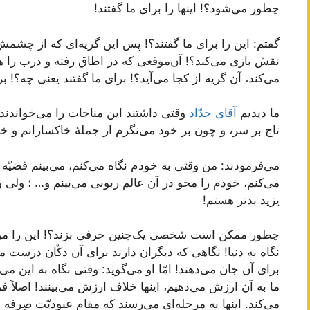
چطور می‌شود؟! اینها را برای ما گفتند!
گفتم: این را برای ما گفتند؟! پس این گریه‌ای که از چش
نقش بازی می‌کند؟! آن‌موقعی که در اطاق رفته و درب را ه
می‌کند، آن گریه از کجا می‌آید؟! برای ما گفتند یعنی چه؟! 
ما دیدیم
آقای حدّاد
وقتی داشتند این مناجات را می‌خواندند:
تاج بر سر، و چون بر خود می‌نگرم از جملۀ‌ خاکسارانم و خ
می‌فرمودند: من وقتی به خودم نگاه می‌کنم، می‌بینم قضیّ
می‌کنم، خودم را محو در آن عالم ربوبی می‌بینم و… ؛ ولی و
یزید بدتر هستم!
چطور ممکن است شخصی یک‌چنین حرفی بزند؟! این را من از
نگاه به دنیا! نگاهی که دیگران دارند برای آن دکّان درست می
برای آن جان می‌دهند! امّا او می‌گوید: وقتی نگاه به این می
ما به آن ارزش می‌دهیم، اینها خلاف ارزش می‌بینند! اصلاً فره
می‌کند. اینها به مرحله‌ای می‌رسند که مقام عبودیّت صِرف