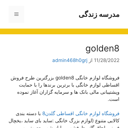
رش
ه
مدرسه زندگی
فهرست
حتوا
golden8
11/28/2022
از
admin468h0grj
فروشگاه لوازم خانگی golden8 بزرگترین طرح فروش
اقساطی لوازم خانگی با برترین برندها را با حمایت
وپشتیبانی مالی بانک ها و سرمایه گزاران آغاز نموده
است.
فروشگاه لوازم خانگی اقساطی گلدن8
با دسته بندی
کالایی متنوع (لوازم بزرگ خانگی :ساید بای ساید ،یخچال
فریزر ،اجاق گاز ،ظرفشویی ،لباسشویی-صوتی و