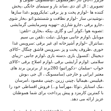
تصویری : ال ای دی ،ساند بار و سینمای خانگی ،پخش
کننده ها -لوازم پخت و پز برقی :مایکروویو ،غذا سازها
،نوشیدنی ساز -لوازم نظافت و شستشو:اتو ،بخار شوی
،جارو برقی ،جارو شارژی –تهویه وسرمایشی گرمایشی
:تصویه هوا ،کولر آبی و گازی ،پنکه ،بخاری –تلفن:
موبایل ،لوازم جانبی موبایل ،تبلت ،تلفن بی سیم
،سانترال –لوازم آشپزخانه ای غیر برقی :سرویس غذا
خوری ،ظروف پخت و پز ،سرویس قاشق چنگال –کالای
دیجیتال :کنسول بازی ،دسته بازی ،لوازم جانبی –زیبای
سلامتی :لوازم آرایشی برقی ،لوازم اصلاح برقی –کالای
خواب –مبلمان -دکوراتیو) 280برند از برترین برند های
معتبر ایرانی و خارجی (سامسونگ ، ال جی ،بوش
،فیلیبس ،هیمالیا ،چینی زرین ،چینی مقصود ،امرسان
،مک استایلر ،توکا ،مهرآسا و…) فروش اقساطی خود را
با کمترین کارمزد و پیش پرداخت برای شما هموطنان
عزیز ارائه می دهد.