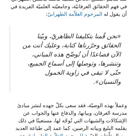
في فهم الحقائق العرفانيّة، وجامعيّته العلميّة الفريدة في
أن يقول له
المرحوم العلاّمة الطهرانيّ
:
«نحن قُمنا بتكليفنا الظاهريّ، وبيّنا
الحقائق وحرّرناها كتابة، وعليك أنت من
الآن فصاعدًا أن تُوضّح هذه المباني،
وتنشرها، وتوصلها إلى أسماع الجميع،
حتّى لا تبقى في زاوية الخمول
والنسيان».
وعملاً بهذه الوصيّة، فقد سعى بكلّ جهده لنشر مبادئ
مدرسة العرفان، وبيانها، والدفاع عنها والجواب عن
الإشكالات والشبهات التي تُوجّه لها، مستعينًا في ذلك
بقلمه البليغ وبيانه الرصين، كما عمد إلى طباعة العديد
من المؤلّفات القيّمة
للمرحوم العلاّمة الطهرانيّ
بعد