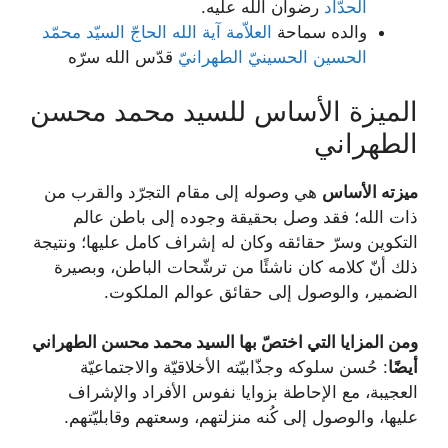
الحدّاد
رضوان الله علیه.
والده سماحة
العلاّمة آیة ‌الله الحاجّ السیّد محمّد
الحسین الحسینيّ الطهرانيّ
قدّس الله سرّه
الميزة الأساس للسيد محمد محسن
الطهراني
ميزته الأساس
هي وصوله إلى مقام التجرّد والقرب من
ذات الله؛ فقد وصل بحقيقة وجوده إلى باطن عالم
التكوين وسرّ حقائقه وكان له إشراف كامل عليها؛ ونتيجة
ذلك أنّ كلامه كان ناشئًا من ترشّحات الباطن، وبصيرة
الضمير، والوصول إلى حقائق عوالم الملكوت.
ومن المزايا التي اختصّ بها السيد محمد محسن الطهراني
أيضًا
: حُسن سلوكه وجذّابيّته الأخلاقيّة والاجتماعيّة
العجيبة، مع الإحاطة بزوايا نفوس الأفراد والإشراف
عليها، والوصول إلى كُنه منزلتهم، وسعتهم وقابليّتهم.