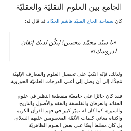
الجامع بين العلوم النقليّة والعقلیّة
كان
سماحة الحاج السیّد هاشم الحدّاد
قد قال له:
«يا سیّد محمّد محسن! لِيكُن لديك إتقان
لدروسك!»
ولذلك، فإنّه انكبّ على تحصيل العلوم والمعارف الإلهيّة
مُجدًّا، إلى أن وصل إلى أعلى الدرجات العلميّة الحوزوية.
فقد كان حائزًا على جامعيّة منقطعة النظير في علوم
العقائد والعرفان والفلسفة والفقه والأصول والتاريخ
والسيرة، كما كان له تميّز كبير في فهم القرآن الكريم
واكتناه معاني كلمات الأئمّة المعصومين عليهم السلام،
بل كان مطلعا أيضًا على بعض العلوم الظاهريّة