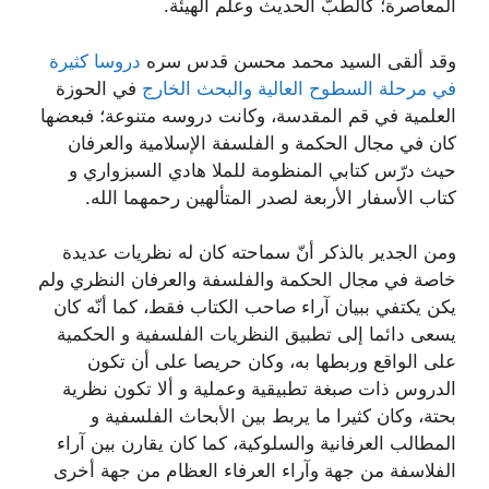
المعاصرة؛ كالطبّ الحديث وعلم الهيئة.
وقد ألقى السيد محمد محسن قدس سره
دروسا كثيرة
في مرحلة السطوح العالية والبحث الخارج
في الحوزة
العلمية في قم المقدسة، وكانت دروسه متنوعة؛ فبعضها
كان في مجال الحكمة و الفلسفة الإسلامية والعرفان
حيث درّس كتابي المنظومة للملا هادي السبزواري و
كتاب الأسفار الأربعة لصدر المتألهين رحمهما الله.
ومن الجدير بالذكر أنّ سماحته كان له نظريات عديدة
خاصة في مجال الحكمة والفلسفة والعرفان النظري ولم
يكن يكتفي ببيان آراء صاحب الكتاب فقط، كما أنّه كان
يسعى دائما إلى تطبيق النظريات الفلسفية و الحكمية
على الواقع وربطها به، وكان حريصا على أن تكون
الدروس ذات صبغة تطبيقية وعملية و ألا تكون نظرية
بحتة، وكان كثيرا ما يربط بين الأبحاث الفلسفية و
المطالب العرفانية والسلوكية، كما كان يقارن بين آراء
الفلاسفة من جهة وآراء العرفاء العظام من جهة أخرى