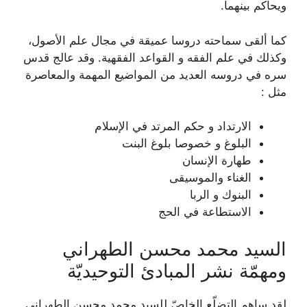
ويحاكم بينهما.
كما ألقى سماحته دروسا عميقة في مجال علم الأصول،
وكذلك في علم الفقه و القواعد الفقهية. وقد عالج قدس
سره في دروسه العديد من المواضيع المهمة والمعاصرة
مثل :
الارتداد و حكم المرتد في الإسلام
البلوغ و خصوصا بلوغ البنت
طهارة الإنسان
الغناء والموسيقى
البنوك و الربا
الاستطاعة في الحج
السيد محمد محسن الطهراني
ومهمّة نشر المبادئ التوحيديّة
لقد ساهم التضلّع الخاصّ للسيد محمد محسن الطهراني