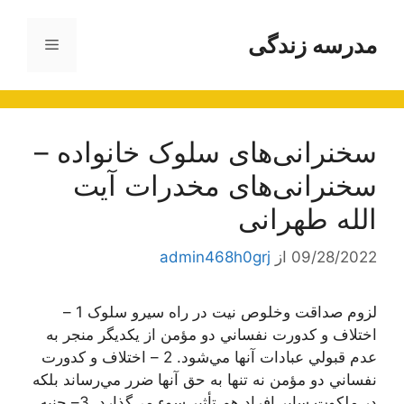
رش
ه
مدرسه زندگی
فهرست
حتوا
سخنرانی‌های سلوک خانواده –
سخنرانی‌های مخدرات آیت
الله طهرانی
09/28/2022
از
admin468h0grj
لزوم صداقت وخلوص نیت در راه سیرو سلوک 1 –
اختلاف و كدورت نفساني دو مؤمن از يكديگر منجر به
عدم قبولي عبادات آنها مي‌شود. 2 – اختلاف و كدورت
نفساني دو مؤمن نه تنها به حق آنها ضرر مي‌رساند بلكه
در ملكوت ساير افراد هم تأثير سوء مي‌گذارد. 3– جنبه