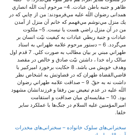
ظاهر و جنبه باطن عبادت. 4– مرحوم آیت اللَه انصاري
همدانی رضوان اللَه عليه مي‌فرمودند: من از چايي كه در
يك منزل مي‌نوشم مي‌فهمم كه خانم آن منزل از آمدن
من در آن منزل راضي هست يا نيست. 5– ملكوت
عبادات و جنبة ربطي عبادات به كيفيت نيّت انسان بر
مي‌گردد. 6 – دستور مرحوم علامه طهراني به استاد
طهراني مبني بر بيان مطالب به صورت كلي. 7 قدم اول
سالک راه خدا ، داشتن نیّت صادق و خالص در مقصد
وهدف خویش می باشد. 8 حكايت برخورد اميركبير با
قاضي‌القضاة طهران كه در قضاوتش به اشخاص نظر
داشت نه به حقّ. 9 – صداقت علامه طهراني رضوان
اللَه عليه در عدم تبعيض بين رفقا و فرزندانشان مشهود
بود. 10 – مقايسه‌اي ميان صداقت و استقامت
اميرالمؤمنين عليه السلام در جنگ‌ها با عملكرد ساير
خلفا.
سخنرانی‌های سلوک خانواده – سخنرانی‌های مخدرات