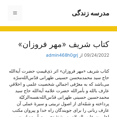
رش
ه
مدرسه زندگی
فهرست
حتوا
کتاب شریف «مهر فروزان»
09/24/2022
از
admin468h0grj
کتاب شریف «مهر فروزان» اثر ذی‌قیمتِ حضرت آیة‌الله
حاج سید محمدمحسن حسینی طهرانی قدّس‌الله‌سرّه
می‌باشد که به معرّفی اجمالیِ شخصیت علمی و اخلاقیِ
عارف بالله و بأمر‌الله حضرت علامه آیة‌‌الله حاج سید
محمدحسین حسینی طهرانی قدّس‌الله‌نفسه‌الزکیّة
پرداخته و شمّه‌ای از اصول تربیتی و سیرۀ عملی آن
عارف ربانی را برای جویندگان راه خدا و پیروان مکتب
اهل‌بیت‌ علیهم‌السلام به رشتۀ تحریر درآورده است.