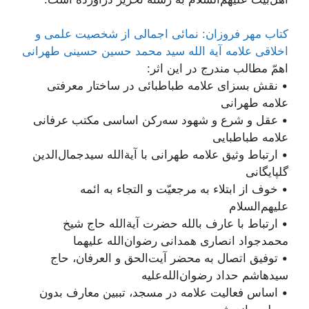
کتاب مهر فروزان: نمائی اجمالی از شخصیت علمی و
اخلاقی علامه آیة الله سید محمد حسین حسینی طهرانی
اهمّ مطالب مندرج در این اثر:
• نقش بسزای علامه طباطبائی در ساختار معرفتی
علامه طهرانی
• عقل و شرع و شهود سه‌رکن اساسی مکتب عرفانی
علامه طباطبایی
• ارتباط وثیق علامه طهرانی با آیة‌الله سیدجمال‌الدین
گلپایگانی
• خوف از ابتلاء به مرجعیّت و التجاء به ائمه
علیهم‌السلام
• ارتباط با عارف بالله حضرت آیة‌الله حاج شیخ
محمد‌جواد انصاری همدانی رضوان‌الله علیهما
• توفیق اتصال به محضر آیت‌الحق و العرفان، حاج
سیدهاشم حداد رضوان‌الله‌علیه
• اساس فعالیت‌ علامه در مسجد، تببین معارف بدون