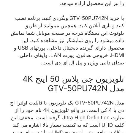
را نیز این محصول اراده میدهد.
با خرید GTV-50PU742N وبگردی کنید، برنامه نصب
کنید و بازی آنلاین کنید. همچنین میتوانید از طریق
بلوتوث این دستگاه هرچه در صفحه موبایل شما نمایش
داده میشود را روی نمایشگر نیز مشاهده کنید. این
محصول دارای گیرنده دیجیتال داخلی، پورتهای USB و
HDMI، خروجی هدفون، پورت LAN، وایفای داخلی،
صدای دالبی ویژن و پنل ال ای دی است.
تلویزیون جی پلاس 50 اینچ 4K
مدل GTV-50PU742N
مدل GTV-50PU742N یک تلویزیون با قابلیت اولترا اچ
دی یا 4 کی است. در واقع تلویزیون 4K نام خود را از
عبارت Ultra High Definition گرفته است. مخفف این
کلمه UHD است که به کیفیت بسیار بالا اشاره می کند
و 4K در واقع نوعی از وضوح UHD میباشد. برای همین