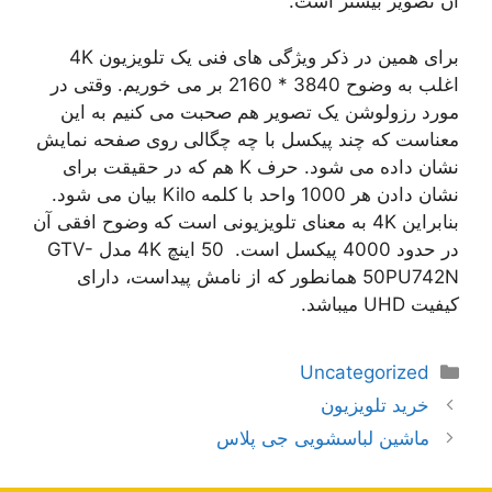
آن تصویر بیشتر است.
برای همین در ذکر ویژگی های فنی یک تلویزیون 4K
اغلب به وضوح 3840 * 2160 بر می خوریم. وقتی در
مورد رزولوشن یک تصویر هم صحبت می کنیم به این
معناست که چند پیکسل با چه چگالی روی صفحه نمایش
نشان داده می شود. حرف K هم که در حقیقت برای
نشان دادن هر 1000 واحد با کلمه Kilo بیان می شود.
بنابراین 4K به معنای تلویزیونی است که وضوح افقی آن
در حدود 4000 پیکسل است. 50 اینچ 4K مدل GTV-
50PU742N همانطور که از نامش پیداست، دارای
کیفیت UHD میباشد.
دسته‌ها
Uncategorized
ناوبری
خرید تلویزیون
نوشته‌ها
ماشین لباسشویی جی پلاس