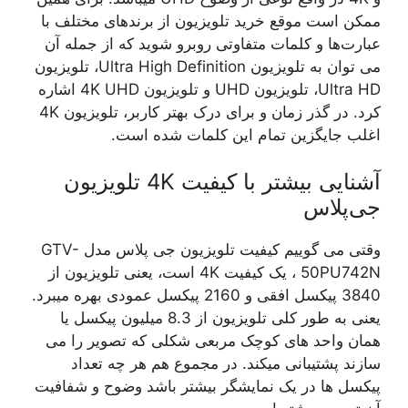
ممکن است موقع خرید تلویزیون از برندهای مختلف با
عبارت‌ها و کلمات متفاوتی روبرو شوید که از جمله آن
می توان به تلویزیون Ultra High Definition، تلویزیون
Ultra HD، تلویزیون UHD و تلویزیون 4K UHD اشاره
کرد. در گذر زمان و برای درک بهتر کاربر، تلویزیون 4K
اغلب جایگزین تمام این کلمات شده است.
آشنایی بیشتر با کیفیت 4K تلویزیون
جی‌پلاس
وقتی می گوییم کیفیت تلویزیون جی پلاس مدل GTV-
50PU742N ، یک کیفیت 4K است، یعنی تلویزیون از
3840 پیکسل افقی و 2160 پیکسل عمودی بهره میبرد.
یعنی به طور کلی تلویزیون از 8.3 میلیون پیکسل یا
همان واحد های کوچک مربعی شکلی که تصویر را می
سازند پشتیبانی میکند. در مجموع هم هر چه تعداد
پیکسل ها در یک نمایشگر بیشتر باشد وضوح و شفافیت