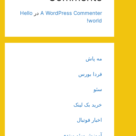
A WordPress Commenter
در
Hello
world!
مه پاش
فردا بورس
سئو
خرید بک لینک
اخبار فوتبال
آموزش سئو مبتدی