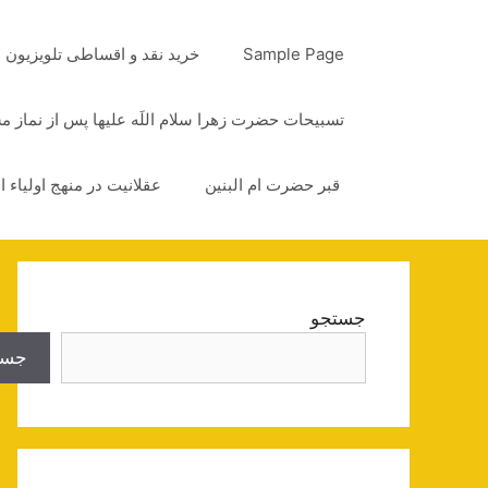
رش
ه
Sample Page
خرید نقد و اقساطی تلویزیون
حتوا
تسبیحات حضرت زهرا سلام اللَه علیها پس از نماز 
قبر حضرت ام البنین
عقلانیت در منهج اولیاء ا
جستجو
جست