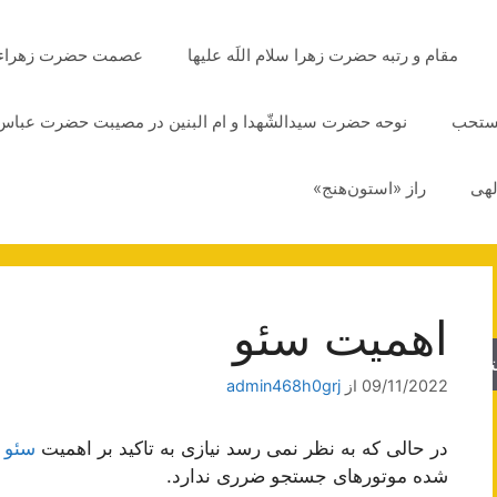
مقام و رتبه حضرت زهرا سلام اللَه علیها
عصمت حضرت زهراء سلا
مستحب
نوحه حضرت سیدالشّهدا و ام البنین در مصیبت حضرت عباس 
لهی
راز «استون‌هنج»
اهمیت سئو
جو
09/11/2022
از
admin468h0grj
در حالی که به نظر نمی رسد نیازی به تاکید بر اهمیت
سئو
ب
شده موتورهای جستجو ضرری ندارد.