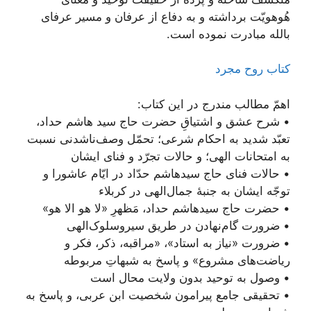
هُوهویّت برداشته و به دفاع از عرفان و مسیر عرفای
بالله مبادرت نموده است.
کتاب روح مجرد
اهمّ مطالب مندرج در این کتاب:
• شرح عشق و اشتیاقِ حضرت حاج سید هاشم حداد،
تعبّد شدید به احکام شرعی؛ تحمّل وصف‌ناشدنی نسبت
به امتحانات الهی؛ و حالات تجرّد و فنای ایشان
• حالات فنای حاج سیدهاشم حدّاد در ایّام عاشورا و
توجّه ایشان به جنبۀ جمال‌الهی در کربلاء
• حضرت حاج سیدهاشم حداد، مَظهرِ «لا هو الا هو»
• ضرورت گام‌نهادن در طریق سیروسلوک‌الهی
• ضرورت «نیاز به استاد»، «مراقبه، ذکر، فکر و
ریاضت‌های مشروع» و پاسخ به شبهاتِ مربوطه
• وصول به توحید بدون ولایت محال است
• تحقیقی جامع پیرامون شخصیت ابن عربی، و پاسخ به