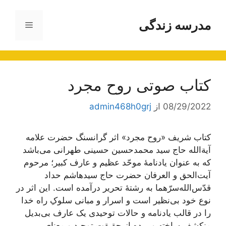
رش
ه
مدرسه زندگی
فهرست
حتوا
کتاب صوتی روح مجرد
08/29/2022
از
admin468h0grj
کتاب شریف «روح مجرد» اثر گرانسنگ حضرت علامه
آیة‌الله حاج سید محمدحسین حسینی طهرانی می‌باشد
که به عنوان یادنامۀ موحّد عظیم و عارف کبیر؛ مرحوم
آیت‌الحق و العرفان حضرت حاج سید‌هاشم حداد
قدّس‌الله‌سرّهما به رشتۀ تحریر درآمده است. این اثر در
نوع خود بی‌نظیر است و اسرار و مبانی سلوکِ راه خدا
را در قالب یادنامه و حالات توحیدی یک عارف بی‌بدیل
منکشف ساخته و پرده از حقیقت توحید و معنای