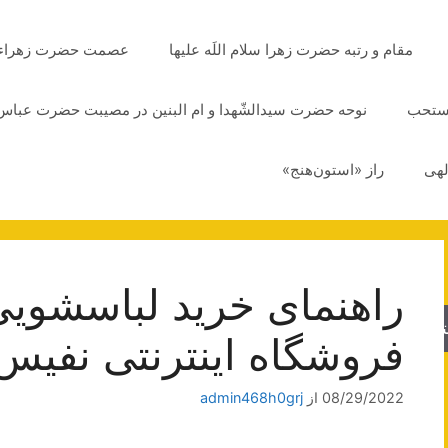
مقام و رتبه حضرت زهرا سلام اللَه علیها
عصمت حضرت زهراء سلا
مستحب
نوحه حضرت سیدالشّهدا و ام البنین در مصیبت حضرت عباس 
لهی
راز «استون‌هنج»
راهنمای خرید لباسشوی
جو
فروشگاه اینترنتی نفیس ۴
08/29/2022
از
admin468h0grj