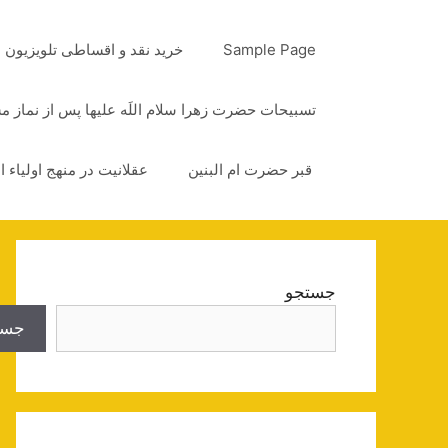
رش
ه
Sample Page
خرید نقد و اقساطی تلویزیون
حتوا
تسبیحات حضرت زهرا سلام اللَه علیها پس از نماز 
قبر حضرت ام البنین
عقلانیت در منهج اولیاء ا
جستجو
جست