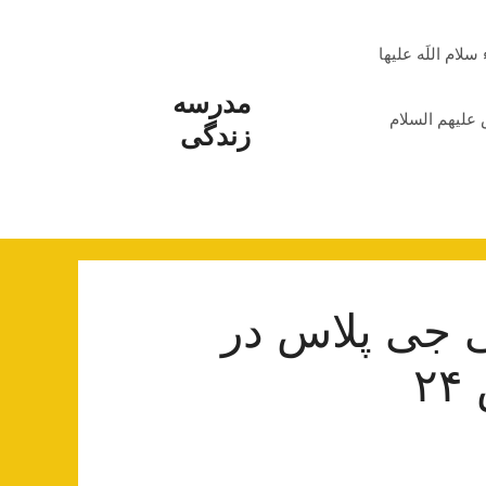
م اللَه علیها
مدرسه
علیهم السلام
زندگی
ی جی پلاس در
۲