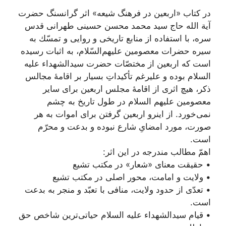
در کتاب «اربعین در فرهنگ شیعه» اثر گرانسنگ حضرت
آیة الله حاج سید محمد محسن حسینی طهرانی قدس
سره، با استفاده از منابع تاريخى و روايى و تمسّك به
سيره حضرات معصومين عليهم‌‏السّلام، به اثبات رسیده
است که اربعین از مختصّات حضرت سیدالشهداء علیه
السلام بوده و علیرغم تأکیداتِ بسیار بر اقامۀ مجالس
ذکر، هیچ اثری از اقامۀ مجلس اربعین براى ساير
معصومین علیهم السلام در طول تاریخ به چشم
نمى‌‏خورد. از اینرو اربعين گرفتن براى اموات به هر
صورت، مورد امضایِ شارع نبوده و بدعت و محرّم
است.
اهمّ مطالب مندرجه در این اثر:
• حقیقت معنای «شعار» در مکتب تشیع
• ولایت و امامت، محور اصلی در مکتب تشیع
• تعدّی از حدود ولایت، منافی با تعبّد و منجر به بدعت
است.
• قیام سیدالشهداء علیه السلام حیاتی‌ترین شاخص حق