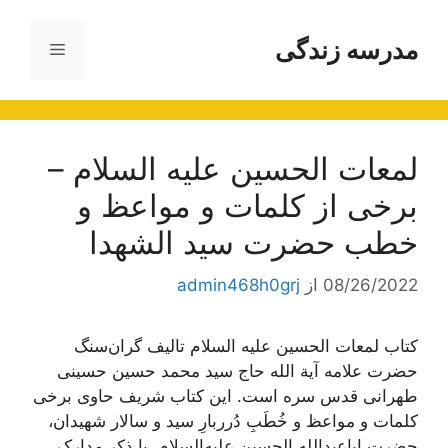
رش
ه
مدرسه زندگی
فهرست
حتوا
لمعات الحسین علیه السلام –
برخی از کلمات و مواعظ و
خطب حضرت سید الشهدا
08/26/2022
از
admin468h0grj
کتاب لمعات الحسین علیه السلام تالیف گران‌سنگ
حضرت علامه آیة الله حاج سید محمد حسین حسینی
طهرانی قدس سره است. این کتاب شریف حاوی برخی
کلمات و مواعظ و خُطَبِ دُرربارِ سید و سالار شهیدان،
حضرت اباعبدالله الحسین علیه‌السلام، با ذکر مدارک