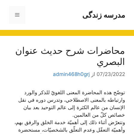
رش
ه
مدرسه زندگی
فهرست
حتوا
محاضرات شرح حديث عنوان
البصري
07/23/2022
از
admin468h0grj
توضّح هذه المحاضرة المعنى اللغويّ للذكر والورد
وارتباطه بالمعنى الاصطلاحي، وتدرس دوره في نقل
الإنسان من عالم الكثرة إلى عالم التوحيد بعد بيان
خصائص كلّ من العالمين.
وتتعرّض أثناء ذلك إلى أهميّة خدمة الخلق والرفق بهم،
وأهميّة التعقّل وعدم التعلّق بالشخصيّات، مستحضرة