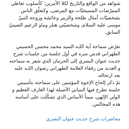
شواهد من الواقع والتاريخ لكلا الأمرين؛ كأسلوب تعاطي
الممرّضات المسيحيّات مع المرضى، وكتعلّق الناس
بشخصيّات أمثال طلحة والزبير وعائشة وزوجة النبيّ
موسى عليه السلام، وشخصيّتي هتلر وماو الزعيم الصينيّ
السابق.
تعرّض سماحة آية اللـه السيد محمد محسن الحسيني
الطهراني قدس سره في أول جلسة من جلسات شرح
حديث عنوان البصري إلى الحرمان الذي شعر به سماحته
و العديد من رفقاء العلامة الطهراني رضوان اللـه عليه
بعد ارتحاله،
ثمّ ذكر إلحاح الإخوة المؤمنين على سماحته بتأسيس
جلسة تطرح فيها المباني الأصيلة لهذا العارف العظيم و
الولي الإلهي، مبيناً الأساس الذي تشكّلت على أساسه
هذه المجالس.
محاضرات شرح حديث عنوان البصري