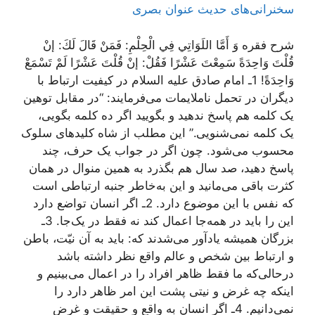
سخنرانی‌های حدیث عنوان بصری
شرح فقره وَ أَمَّا اللَوَاتِي‌ فِي‌ الْحِلْمِ: فَمَنْ قَالَ لَكَ: إنْ
قُلْتَ وَاحِدَةً سَمِعْتَ عَشْرًا فَقُلْ: إنْ قُلْتَ عَشْرًا لَمْ تَسْمَعْ
وَاحِدَةً! 1ـ امام صادق علیه السلام در کیفیت ارتباط با
دیگران در تحمل ناملایمات می‌فرمایند: “در مقابل توهین
یک کلمه هم پاسخ ندهید و بگویید اگر ده کلمه بگویی،
یک کلمه نمی‌شنویی.” این مطلب از شاه‌ کلیدهای سلوک
محسوب می‌شود. چون اگر در جواب یک حرف، چند
پاسخ دهید، صد سال هم بگذرد به همین منوال در همان
کثرت باقی می‌مانید و این به‌خاطر جنبه ارتباطی است
که نفس با این موضوع دارد. 2ـ اگر انسان تواضع دارد
این را باید در همه‌جا اعمال کند نه فقط در یک‌جا. 3ـ
بزرگان همیشه یادآور می‌شدند که: باید به آن نیّت، باطن
و ارتباط بین شخص و عالم واقع نظر داشته باشد
درحالی‌که ما فقط ظاهر افراد را در اعمال می‌بینیم و
اینکه چه غرض و نیتی پشت این امر ظاهر دارد را
نمی‌دانیم. 4ـ اگر انسان به واقع و حقیقت و غرض