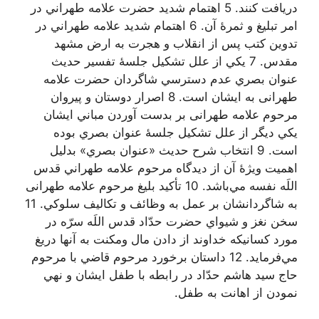
دريافت كنند. 5 اهتمام شديد حضرت علامه طهراني در
امر تبليغ و ثمرۀ آن. 6 اهتمام شديد علامه طهراني در
تدوين كتب پس از انقلاب و هجرت به ارض مشهد
مقدس. 7 يكي از علل تشكيل جلسۀ تفسير حديث
عنوان بصري عدم دسترسي شاگردان حضرت علامه
طهرانی به ايشان است. 8 اصرار دوستان و پيروان
مرحوم علامه طهرانی بر بدست آوردن مباني ایشان
يكي ديگر از علل تشكيل جلسۀ عنوان بصري بوده
است. 9 انتخاب شرح حديث «عنوان بصري» بدليل
اهميت ويژۀ آن از ديدگاه مرحوم علامه طهراني قدس
اللَه نفسه مي‌باشد. 10 تأكيد بليغ مرحوم علامه طهرانی
به شاگردانشان بر عمل به وظائف و تكاليف سلوكي. 11
سخن نغز و شيواي حضرت حدّاد قدس اللَه سرّه در
مورد كسانيكه خداوند از دادن مال ومكنت به آنها دريغ
مي‌فرمايد. 12 داستان برخورد مرحوم قاضي با مرحوم
حاج سيد هاشم حدّاد در رابطه با طفل ايشان و نهي
نمودن از اهانت به طفل.