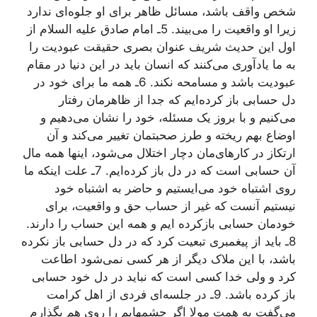
شخص واقف باشد، مسائل ظاهر برای او جلوه‌ای ندارد
زیرا او واقعیت را می‌بیند. 5ـ امام صادق علیه السلام از
اول این حدیث شریف عنوان بصری حقیقت عبودیت را
به ما یادآوری می‌کنند که انسان باید در این دنیا در مقام
عبودیت باشد و مسامحه نکند. 6ـ همه ما برای خود در
دل حسابی باز کرده‌ایم که جدا از ظاهرمان رفتار
می‌کنیم و با بروز یک مسئله، خود را نشان می‌دهیم و
اوضاع بهم ریخته و طرز صحبتمان تغییر می‌کند و آن
ارتکاز در کارهای‌مان دچار اختلال می‌شود، اینها همه مال
آن حسابی است که در دل باز کرده‌ایم. 7ـ علت اینکه ما
روی اشتباه خود می‌ایستیم و حاضر به اشتباه خود
نیستیم آنست که غیر از حساب حق و واقعیت، برای
خودمان حسابی بازکرده ایم و همه این حساب را دارند.
8ـ باید از پیغمبری تبعیت کرد که در دل حسابی باز نکرده
باشد، با این ملاک دیگر از هر کسی نمی‌شود اطاعت
کرد و ولی خدا کسی است که نباید در دل خود حسابی
باز کرده باشد. 9ـ در جلسه‌ای فردی از اهل کرامت
می‌گفت به همت مولا اگر چشمهایم را روی هم بگذارم