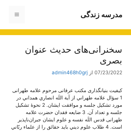
رش
ه
مدرسه زندگی
فهرست
حتوا
سخنرانی‌های حدیث عنوان
بصری
07/23/2022
از
admin468h0grj
کیفیت بنیانگذاری مکتب عرفانی مرحوم علامه طهرانی
1 سؤال علامه طهراني از آية اللَه انصاري همداني در
مورد تشكيل جلسه و موافقت ايشان. 2 نحوۀ تشكيل
جلسه و تعداد آن. 3 ضايعه فقدان حضرت علامه
طهرانی قدس اللَه نفسه و علوم ايشان جبران‌ناپذير
است. 4 طلاب علوم ديني بايد حقائق را از علماء ربّاني