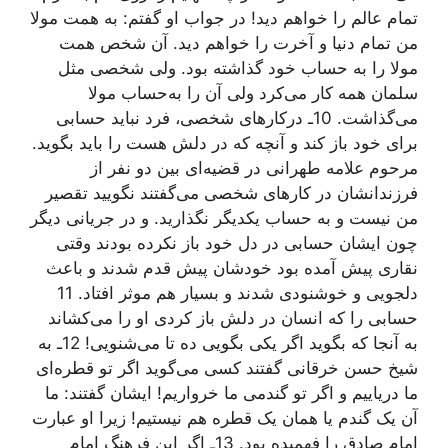
تمام عالم را خواهم دید! در جواب او گفتم: به همت مولا
من تمام دنیا و آخرت را خواهم دید. آن شخص همت
مولا را به حساب خود گذاشته بود. ولی شخصی مثل
سلمان همه کار می‌کرد ولی آن را به‌حساب مولا
می‌گذاشت. 10ـ درکارهای شخصی، فرد نباید حسابی
برای خود باز کند و آنچه که در دلش هست را باید بگوید.
مرحوم علامه طهرانی در قضیه‌ای بین دو نفر از
فرزندانشان در کارهای شخصی می‌گفتند نگویید تقصیر
من نیست و به ‌حساب یکدیگر نگذارید. و در جریانی دیگر
چون ایشان حسابی در دل خود باز نکرده بودند وقتی
نقاری پیش آمده بود خودشان پیش قدم شدند و باعث
دلجویی و خوشنودی شدند و بسیار هم موثر افتاد. 11
حسابی را که انسان در دلش باز کردی او را می‌کشاند
به آنجا که بگوید اگر یکی بگویی ده تا می‌شنویی! 12ـ به
شیخ حسن خرقانی گفتند کسی می‌گوید اگر تو قطره‌ای
ما دریاییم و اگر تو گندمی ما خرواریم! ایشان گفتند: ما
آن یک گندم یا همان یک قطره‌ هم نیستیم! زیرا او عبارت
امام صادق را فهمیده بود. 13ـ اگر این فرهنگ امام