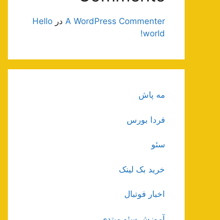
A WordPress Commenter
در
Hello
world!
مه پاش
فردا بورس
سئو
خرید بک لینک
اخبار فوتبال
آموزش سئو مبتدی