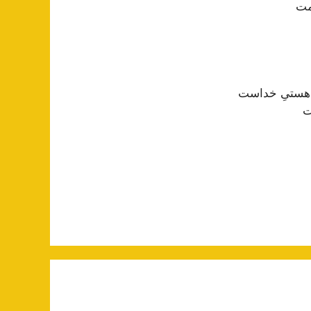
مت
ه هستیِ خداست
ت