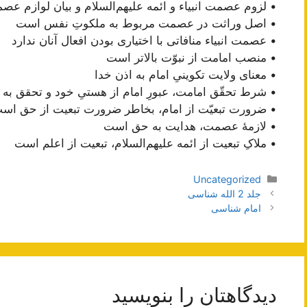
• لزوم عصمت انبیاء و ائمه علیهم‌السلام و بیان لوازم عص
• اصل وراثت در عصمت مربوط به ملکوتِ نفس است
• عصمت انبیاء منافاتی با اختیاری بودن افعال آنان ندارد
• منصب امامت از نبوّت بالاتر است
• معنای ولایت تکوینیِ امام به اذن خدا
• شرط تحقّق امامت، عبورِ امام از هستیِ خود و تحقق ب
• ضرورت تبعیّت از امام، بخاطر ضرورت تبعیت از حق اس
• لازمۀ عصمت، هدایت به حق است
• ملاکِ تبعیت از ائمه علیهم‌السلام، تبعیت از اعلم است
دسته‌ها
Uncategorized
ناوبری
جلد 2 الله شناسی
نوشته‌ها
امام شناسی
دیدگاهتان را بنویسید