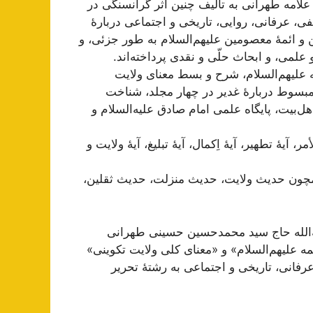
علامه طهرانی به تألیف چنین اثر گرانسنگی در
فی، عرفانی، روایی، تاریخی و اجتماعی دربارۀ
ن و ائمۀ معصومین علیهم‌السلام به طور جزئی، و
علمی، و ابحاث حلّی و نقدی پرداخته‌اند.
 علیهم‌السلام، شرح و بسط معنای ولایت
 مبسوط دربارۀ غدیر در چهار مجلد، شناخت
ل‌بیت، پایگاه علمی امام صادق علیه‌السلام و
 آیۀ تطهیر، آیۀ اِکمال، آیۀ تبلیغ، آیۀ ولایت و
همچون حدیث ولایت، حدیث منزلت، حدیث ثقلین،
یة‌الله حاج سید محمد‌حسین حسینی طهرانی
مه علیهم‌السلام» و «معنای کلی ولایت تکوینی»
رفانی، تاریخی و اجتماعی به رشتۀ تحریر