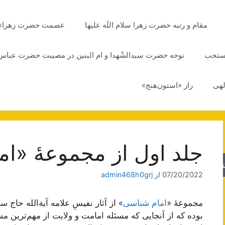
مقام و رتبه حضرت زهرا سلام اللَه علیها
عصمت حضرت زهراء سلا
مستحب
نوحه حضرت سیدالشّهدا و ام البنین در مصیبت حضرت عباس 
لهی
راز «استون‌هنج»
جلد اول از مجموعۀ «ا
جو
07/20/2022
از
admin468h0grj
مجموعۀ «
امام شناسی
» از آثار نفیسِ علامه آیة‌الله حا
بوده که از آنجایی که مسئله امامت و ولایت از مهم‌ترین 