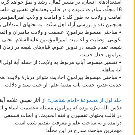
استعدادهای انسان، در مسیر کمال، رشد و نموّ خواهد کرد، 
18 مجلّد، مبادرت نموده و در قالبِ بحث‌های تفسیری، فلس
امامت و ولایت به طور کلی؛ و امامت و ولایتِ امیرالمؤمنی
همچنین نقد و بررسی آراء اهل سنّت، به بحثهای استدلالی و 
• مباحثی مبسوط پیرامونِ: عصمت و ولایت پیامبران و ائمه
تکوینی، وصایت و اعلمیتِ امیرالمؤمنین علیه‌السلام، بحثی
شیعه، تقدم شیعه در تدوین علوم، قیام‌های شیعه در زمان اه
پیرامون جعل حدیث.
• تفسیر مبسوط آیاتِ مربوط به ولایت: از جمله آیۀ اولی‌الأمر،
آیۀ مباهله.
• مباحثی مبسوط پیرامونِ احادیث متواتر دربارۀ ولایت: 
حدیث غدیر، حدیث باب مدینۀ علم؛ از حیث سند و دلالت.
جلد اول از مجموعۀ «امام شناسی»
از آثار نفیسِ علامه آ
قدّس الله سرّه بوده که پیرامون مسئله «عصمت انبیاء و ائ
در قالب بحثهای تفسیری و فقه الحدیث، و ابحاث فلسفی، ع
درآمده و به ساحت علم و معرفت تقدیم شده است.
مهم‌ترین مباحث مندرج در این مجلّد: