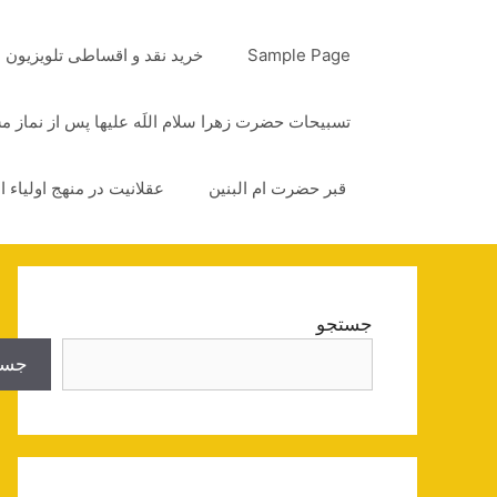
رش
ه
Sample Page
خرید نقد و اقساطی تلویزیون
حتوا
تسبیحات حضرت زهرا سلام اللَه علیها پس از نماز 
قبر حضرت ام البنین
عقلانیت در منهج اولیاء ا
جستجو
جست