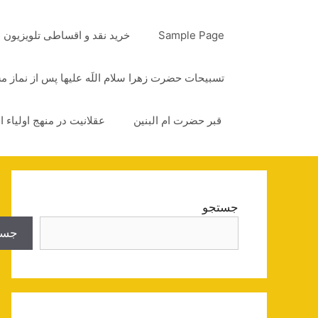
رش
ه
Sample Page
خرید نقد و اقساطی تلویزیون
حتوا
تسبیحات حضرت زهرا سلام اللَه علیها پس از نماز 
قبر حضرت ام البنین
عقلانیت در منهج اولیاء ا
جستجو
جست