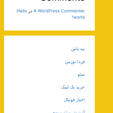
A WordPress Commenter
در
Hello
world!
مه پاش
فردا بورس
سئو
خرید بک لینک
اخبار فوتبال
آموزش سئو مبتدی