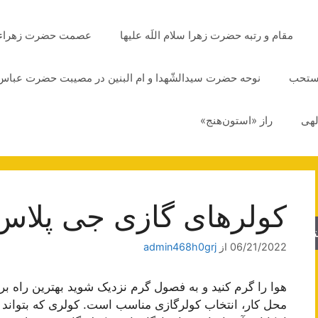
مقام و رتبه حضرت زهرا سلام اللَه علیها
عصمت حضرت زهراء سلا
مستحب
نوحه حضرت سیدالشّهدا و ام البنین در مصیبت حضرت عباس 
لهی
راز «استون‌هنج»
کولرهای گازی جی پلاس
جو
06/21/2022
از
admin468h0grj
هوا را گرم کنید و به فصول گرم نزدیک شوید بهترین راه ب
محل کار، انتخاب کولرگازی مناسب است. کولری که بتواند 