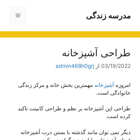
رش
ه
مدرسه زندگی
فهرست
حتوا
طراحی آشپزخانه
03/19/2022
از
admin468h0grj
امروزه
آشپزخانه
مهمترین بخش خانه و مرکز زندگی
خانوادگی است.
طراحی اپن آشپزخانه بر نظم و طراحی کابینت تاکید
کرده است.
دیگر نمی توان مانند گذشته با بستن درب آشپزخانه
فضای آشپزخانه را از دید دیگران دور کرد.