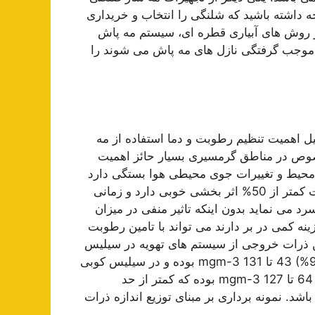
ه داشته باشید که شلنگی را انتخاب و خریداری
 از روش های آبیاری قطره ای، سیستم مه پاش
که موجب گرفتگی نازل های مه پاش می شوند را
ل اهمیت تنظیم رطوبت و دما استفاده از مه
وص در مناطق گرمسیری بسیار حائز اهمیت
محیط و تغییرات جوی محیطی هوا بستگی دارد
که در دمای محیطی بالا تر از 80 درجه و پایین بودن رطوبت کمتر از 50% اثر بخشی خوبی دارد و زمانی
د می نماید بدون اینکه تاثیر منفی در میزان
ه کمی در بر دارند می تواند با تامین رطوبت
نگین ذرات خروجی از سیستم های تهویه در سیلیس
کوبی های درجه 1 (سیلیس کوبی ها با سیلیس آزاد بالای 95%) 43 تا mgm-3 131 بوده و در سیلیس کوبی
های درجه 2 ( سیلیس کوبی ها با سیلیس آزاد بالای 85 %) 64 تا mgm-3 127 بوده که کمتر از حد
. نمونه برداری بر مبنای توزیع اندازه ذرات