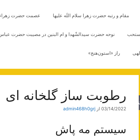
مقام و رتبه حضرت زهرا سلام اللَه علیها
عصمت حضرت زهراء سلا
مستحب
نوحه حضرت سیدالشّهدا و ام البنین در مصیبت حضرت عباس 
لهی
راز «استون‌هنج»
رطوبت ساز گلخانه ای
جو
03/14/2022
از
admin468h0grj
سیستم مه پاش