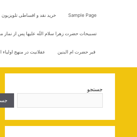
رش
ه
Sample Page
خرید نقد و اقساطی تلویزیون
حتوا
تسبیحات حضرت زهرا سلام اللَه علیها پس از نماز 
قبر حضرت ام البنین
عقلانیت در منهج اولیاء ا
جستجو
جست