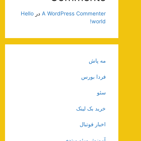
A WordPress Commenter
در
Hello
world!
مه پاش
فردا بورس
سئو
خرید بک لینک
اخبار فوتبال
آموزش سئو مبتدی