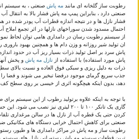
رطوبت ساز گلخانه ای مانند
مه پاش
صنعتی ، به سیستم ان
صنعتی دارد ، بنابراین پمپ مه پاش فشار بالا به انتقال
فشار نازل ها و در نتیجه اندازه قطرات آب پودر شده در همه
احتمال مسدود شدن سوراخهای نازلها در اثر تجمع املاح آب 
از سیستم رطوبت رسان در دامداری هامی توان لحاظ نمود
ان تولید شیر روزانه و وزن دام ها و همچنین بهبود بارور
پاش مورد استفاده) با استفاده از
نازل مه پاش
و پخش آنها
ذرات به دلیل ریزی و سبکی فوق العاده و نسبت بالای سطح
جذب سریع گرمای موجود درفضا تبخیر می شوند و فضا را
دهد، بدون اینکه هیچگونه اثری از خیسی بر روی سطح کف ا
با توجه به اینکه علاوه برتولید رطوب از این سیستم برای
گاری یک تانکر ۱۰۰ تا ۲۰۰ لیتری نیز نصب
کردن حتی یک قطره آب از نازل ها در سالن مرغداری تلفا
صنعتی برای کاهش احتمال خرابی دستگاه های مکانیکی ضرو
رطوبت ساز و مه پاش در مراکز دامداری ها و طیور، رستوران
ترین قطعات سیستم مه پاش رستورانی نازل های سیستم می