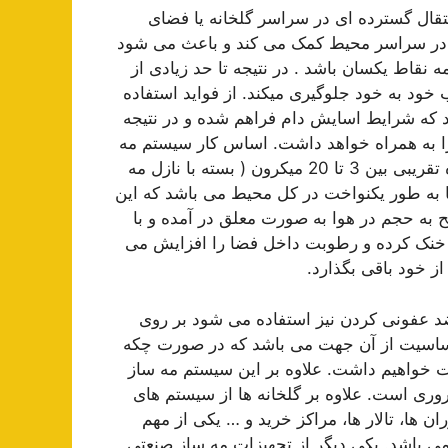
تقال گسترده ای در سراسر گلخانه یا فضای
 آب در سراسر محیط کمک می کند و باعث می شود
 نقاط یکسان باشد . در نتیجه تا حد زیادی از
خود به خود جلوگیری میکند. از فواید استفاده
 که شرایط اسایش دام فراهم شده و در نتیجه
ی را به همراه خواهد داشت. اساس کار سیستم مه
پاش سرد بر اصل تولید ذرات بسیار ریز آب در حدود اندازه تقریبی بین 3 تا 20 میکرون ( بسته با نازل مه
 به طور یکنواخت در کل محیط می باشد که این
 به حجم در هوا به صورت معلق در آمده و با
 خنک کرده و رطوبت داخل فضا را افزایش می
ز خود باقی بگذارد.
 ضد عفونی کردن نیز استفاده می شود بر روی
 می شود. این حساسیت از آن جهت می باشد که در صورت چکه
ت خواهیم داشت. علاوه بر این سیستم مه ساز
ری است. علاوه بر گلخانه ها از سیستم های
 ها، تالار ها، مراکز خرید و … یکی از مهم
 باشد. یکی دیگر از تجهیزات مه ساز صنعتی