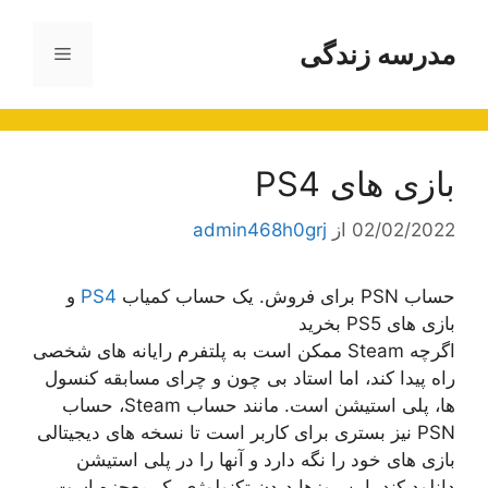
رش
ه
مدرسه زندگی
فهرست
حتوا
بازی های PS4
02/02/2022
از
admin468h0grj
حساب PSN برای فروش. یک حساب کمیاب
PS4
و
بازی های PS5 بخرید
اگرچه Steam ممکن است به پلتفرم رایانه های شخصی
راه پیدا کند، اما استاد بی چون و چرای مسابقه کنسول
ها، پلی استیشن است. مانند حساب Steam، حساب
PSN نیز بستری برای کاربر است تا نسخه های دیجیتالی
بازی های خود را نگه دارد و آنها را در پلی استیشن
دانلود کند. این روزها دیدن تکنولوژی یک معجزه است.