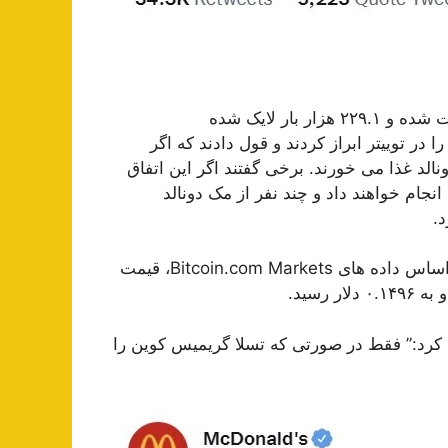
در زمان نگارش این مطلب، توییت او ۳۴.۳ هزار بار بازتوییت شده و ۲۲۹.۱ هزار بار لایک شده
 توییتر ابراز کردند و قول دادند که اگر
ند، بیشتر در مک دونالد غذا می خورند. برخی گفتند اگر این اتفاق
نجام خواهند داد و چند نفر از مک دونالد
قیمت DOGE پس از توییت ماسک کمی افزایش یافت. بر اساس داده های Bitcoin.com Markets، قیمت
 کرد:” فقط در صورتی که تسلا گریمیس کوین را