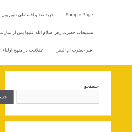
رش
ه
Sample Page
خرید نقد و اقساطی تلویزیون
حتوا
تسبیحات حضرت زهرا سلام اللَه علیها پس از نماز 
قبر حضرت ام البنین
عقلانیت در منهج اولیاء ا
جستجو
جست