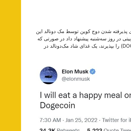
ی پذیرفته شدن دوج کوین توسط مک دونالد این
تی در روز سه‌شنبه پیشنهاد داد در صورتی که
رستوران‌های زنجیره‌ای فست‌فود مک دونالد دوج کوین (DOGE) را بپذیرند، یک غذای شاد مک‌دونالد در