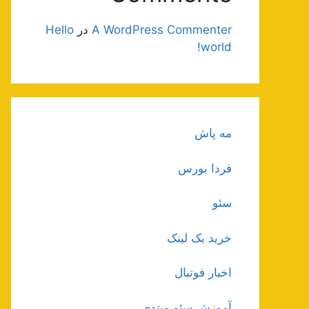
A WordPress Commenter
در
Hello
world!
مه پاش
فردا بورس
سئو
خرید بک لینک
اخبار فوتبال
آموزش سئو مبتدی