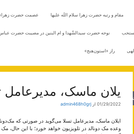
مقام و رتبه حضرت زهرا سلام اللَه علیها
عصمت حضرت زهراء سلا
مستحب
نوحه حضرت سیدالشّهدا و ام البنین در مصیبت حضرت عباس 
لهی
راز «استون‌هنج»
یلان ماسک، مدیرعامل ت
جو
01/29/2022
از
admin468h0grj
وعده مک دونالد در تلویزیون خواهد خورد؛ با این حال، مک 