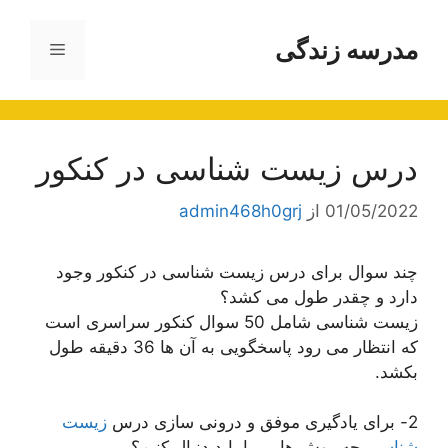
رش
ه
مدرسه زندگی
فهرست
حتوا
درس زیست شناسی در کنکور
01/05/2022
از
admin468h0grj
چند سوال برای درس زیست شناسی در کنکور وجود
دارد و چقدر طول می کشد؟
زیست شناسی شامل 50 سوال کنکور سراسری است
که انتظار می رود پاسخگویی به آن ها 36 دقیقه طول
بکشد.
2- برای یادگیری موفق و درونی سازی درس
زیست
شناسی
چه روش هایی را باید دنبال کنیم؟