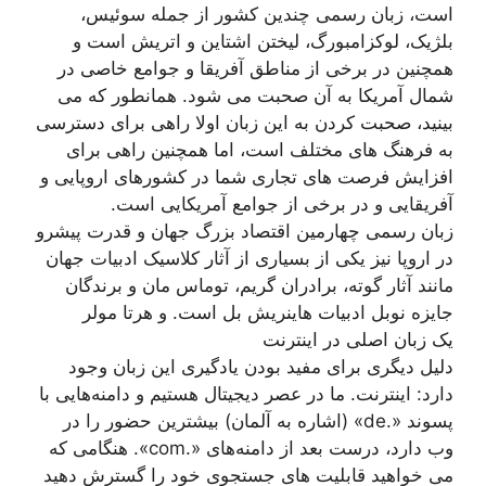
است، زبان رسمی چندین کشور از جمله سوئیس،
بلژیک، لوکزامبورگ، لیختن اشتاین و اتریش است و
همچنین در برخی از مناطق آفریقا و جوامع خاصی در
شمال آمریکا به آن صحبت می شود. همانطور که می
بینید، صحبت کردن به این زبان اولا راهی برای دسترسی
به فرهنگ های مختلف است، اما همچنین راهی برای
افزایش فرصت های تجاری شما در کشورهای اروپایی و
آفریقایی و در برخی از جوامع آمریکایی است.
زبان رسمی چهارمین اقتصاد بزرگ جهان و قدرت پیشرو
در اروپا نیز یکی از بسیاری از آثار کلاسیک ادبیات جهان
مانند آثار گوته، برادران گریم، توماس مان و برندگان
جایزه نوبل ادبیات هاینریش بل است. و هرتا مولر
یک زبان اصلی در اینترنت
دلیل دیگری برای مفید بودن یادگیری این زبان وجود
دارد: اینترنت. ما در عصر دیجیتال هستیم و دامنه‌هایی با
پسوند «.de» (اشاره به آلمان) بیشترین حضور را در
وب دارد، درست بعد از دامنه‌های «.com». هنگامی که
می خواهید قابلیت های جستجوی خود را گسترش دهید