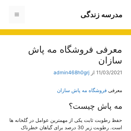
رش
ه
مدرسه زندگی
فهرست
حتوا
معرفی فروشگاه مه پاش
سازان
11/03/2021
از
admin468h0grj
معرفی
فروشگاه مه پاش سازان
مه پاش چیست؟
حفظ رطوبت ثابت یکی از مهمترین عوامل در گلخانه ها
است. رطوبت زیر 30 درصد برای گیاهان خطرناک