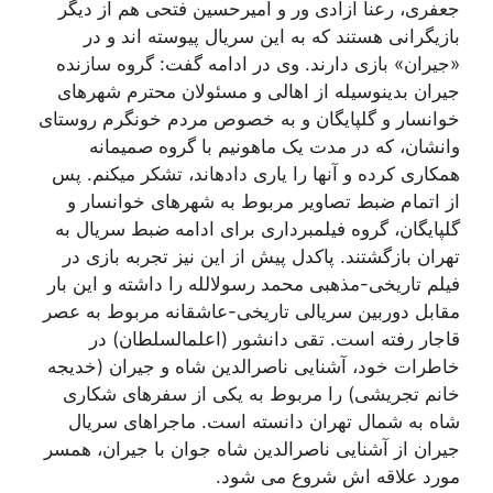
جعفری، رعنا آزادی ور و امیرحسین فتحی هم از دیگر
بازیگرانی هستند که به این سریال پیوسته اند و در
«جیران» بازی دارند. وی در ادامه گفت: گروه سازنده
جیران بدینوسیله از اهالی و مسئولان محترم شهرهای
خوانسار و گلپایگان و به خصوص مردم خونگرم روستای
وانشان، که در مدت یک ماهونیم با گروه صمیمانه
همکاری کرده و آنها را یاری دادهاند، تشکر میکنم. پس
از اتمام ضبط تصاویر مربوط به شهرهای خوانسار و
گلپایگان، گروه فیلمبرداری برای ادامه ضبط سریال به
تهران بازگشتند. پاکدل پیش از این نیز تجربه بازی در
فیلم تاریخی-مذهبی محمد رسولالله را داشته و این بار
مقابل دوربین سریالی تاریخی-عاشقانه مربوط به عصر
قاجار رفته است. تقی دانشور (اعلمالسلطان) در
خاطرات خود، آشنایی ناصرالدین شاه و جیران (خدیجه
خانم تجریشی) را مربوط به یکی از سفرهای شکاری
شاه به شمال تهران دانسته است. ماجراهای سریال
جیران از آشنایی ناصرالدین شاه جوان با جیران، همسر
مورد علاقه اش شروع می شود.