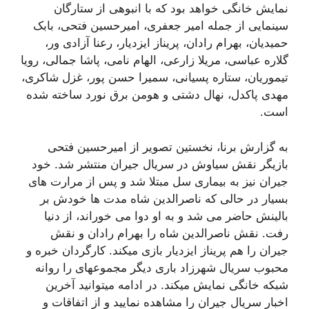
نمایش خانگی خواهد بود که با انبوهی از ستارگان
سینمایی از جمله امیر جعفری، امیرحسین فتحی، بابک
حمیدیان، بهرام رادان، پریناز ایزدیار، رعنا آزادی ور،
گلاره عباسی، مریلا زارعی، الهام نامی، پاشا جمالی، رویا
تیموریان، ستاره پسیانی، سمیرا حسن پور، غزل شاکری،
مهدی پاکدل، نهال دشتی و هومن برق نورد ساخته شده
است.
به گزارش برنا، نخستین تصویر از امیرحسین فتحی
بازیگر نقش سیاوش در سریال جیران منتشر شد. خود
جیران نیز به بیماری سل مبتلا شد و پس از مرارت های
بسیار در حالی که ناصرالدین شاه مدت ها خودش بر
بالینش حاضر می شد و به او دوا می خوراند، از دنیا
رفت. نقش ناصرالدین شاه را بهرام رادان و نقش
جیران را هم پریناز ایزدیار بازی میکند. کارگردان خبره و
محبوب سریال شهرزاد باری دیگر مجموعهای را روانه
شبکه خانگی نمایش میکند. در ادامه میتوانید آخرین
اخبار سریال جیران را مشاهده نمایید و از اتفاقات و