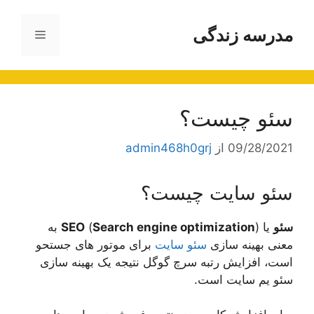
رش
ه
مدرسه زندگی
فهرست
حتوا
سئو چیست؟
09/28/2021
از
admin468h0grj
سئو سایت چیست؟
سئو
یا
Search engine optimization
(
SEO
) به
معنی بهینه سازی
سئو سایت
برای موتور های جستحو
است، افزایش رتبه سرچ گوگل نتیجه یک بهینه سازی
سئو یم سایت است.