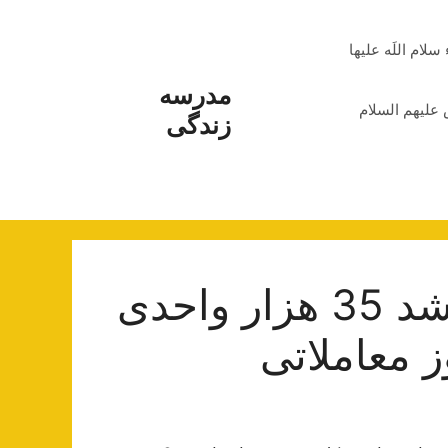
م اللَه علیها
مدرسه
علیهم السلام
زندگی
بورس سبز پوش شد؛ رشد 35 هزار واحدی