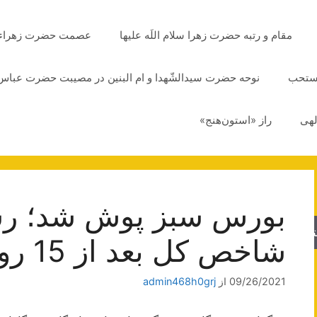
مقام و رتبه حضرت زهرا سلام اللَه علیها
عصمت حضرت زهراء سلا
مستحب
نوحه حضرت سیدالشّهدا و ام البنین در مصیبت حضرت عباس 
لهی
راز «استون‌هنج»
جو
شاخص کل بعد از 15 روز معاملاتی
09/26/2021
از
admin468h0grj