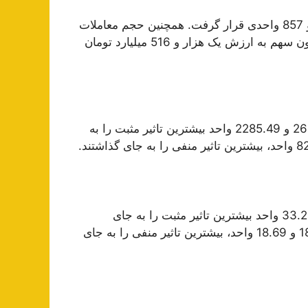
شاخص فرابورس هم با رشد 293 واحد روی پله 20 هزار و 857 واحدی قرار گرفت. همچنین حجم معاملات
امروز در فرابورس ایران نیز به تعداد 2 میلیارد و 370 میلیون سهم به ارزش یک هزار و 516 میلیارد تومان
نماد‌های فولاد، فملی و فارس به ترتیب با 3281.16، 2687.64 و 2285.49 واحد بیشترین تاثیر مثبت را به
نماد‌های آریا، زاگرس و هرمز به ترتیب با 78.15، 49.36، 33.26 واحد بیشترین تاثیر مثبت را به جای
گذاشتند. بپاس، فرابورس و فجهان به ترتیب با 21.56، 18.81 و 18.69 واحد، بیشترین تاثیر منفی را به جای