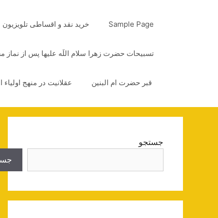
رش
ه
Sample Page
خرید نقد و اقساطی تلویزیون
حتوا
تسبیحات حضرت زهرا سلام اللَه علیها پس از نماز 
قبر حضرت ام البنین
عقلانیت در منهج اولیاء ا
جستجو
جست