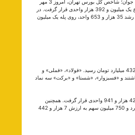
به گزارش خبرنگار بورس گروه اقتصادی باشگاه خبرنگاران جوان؛ شاخص کل بورس تهران، امروز 3 مهر
ماه در ابتدای معاملات با رشد 5 هزار و 584 واحد در ارتفاع یک میلیون و 392 هزار واحدی قرار گرفت. در
با رشد 35 هزار و 653 واحد، روی پله یک میلیون
ارزش معاملات بورس تهران امروز به حدود رقم 4 هزار و 432 میلیارد تومان رسید. «فولاد»، «فملی» و
شتند و «فسبزوار»، «شستا» و «برکت» سه نماد
شاخص هم وزن نیز با رشد 7 هزار و 442 واحد، روی پله 422 هزار و 941 واحدی قرار گرفت. همچنین
حجم معاملات امروز سهام در بورس تهران به تعداد 5 میلیارد و 750 میلیون سهم به ارزش 7 هزار و 442