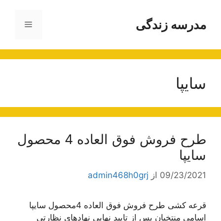
رش
ه
مدرسه زندگی
فهرست
حتوا
سایپا
طرح فروش فوق العاده 4 محصول
سایپا
09/23/2021
از
admin468h0grj
قرعه کشی طرح فروش فوق العاده 4محصول سایپا
اسامی منتخبان پس از تايید نهایی نهاد‌های نظارتی