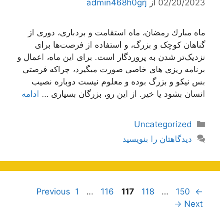
02/20/2023
از
admin468h0grj
ماه مبارك رمضان، ماه استقامت و بردباری، دوری از
گناهان کوچک و بزرگ، و استفاده از فرصت‌ها برای
نزدیک‌تر شدن به پروردگار است. برای این ماه، اعمال و
برنامه ریزی های خاصی صورت میگیرد، چراکه فرصتی
بس نیکو و بزرگ بوده و معلوم نیست دوباره نصیب
انسان بشود یا خیر. از این رو، بزرگان بسیاری …
ادامه
دسته‌ها
Uncategorized
دیدگاهتان را بنویسید
ناوبری
Page
Page
Page
Page
Page
1
…
116
117
118
…
150
Previous
←
نوشته‌ها
→
Next