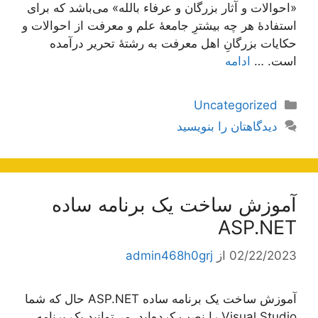
«احوالات و آثار بزرگان و عرفاء بالله» می‌باشد که برای
استفادۀ هر چه بیشترِ جامعۀ علم و معرفت از احوالات و
حکایات بزرگانِ اهل معرفت به رشتۀ تحریر درآمده
است. …
ادامه
دسته‌ها
Uncategorized
دیدگاهتان را بنویسید
آموزش ساخت یک برنامه ساده
ASP.NET
02/22/2023
از
admin468h0grj
آموزش ساخت یک برنامه ساده ASP.NET حال که شما
Visual Studio را نصب کرده‌اید، می‌توانید یک برنامه