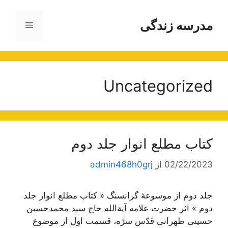
رش
ه
مدرسه زندگی
فهرست
حتوا
Uncategorized
کتاب مطلع انوار جلد دوم
02/22/2023
از
admin468h0grj
جلد دوم از موسوعۀ گرانسنگ « کتاب مطلع انوار جلد
دوم » اثر حضرت علامه آیة‌الله حاج سید محمدحسین
حسینی طهرانی قدّس سرّه، قسمت اول از موضوع