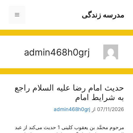
رش
ه
مدرسه زندگی
فهرست
حتوا
admin468h0grj
حديث امام رضا علیه السلام راجع
به شرايط امام‏
07/11/2026
از
admin468h0grj
مرحوم محمَّد بن يعقوب كلينى 1 حديث مى‌كند از عبد