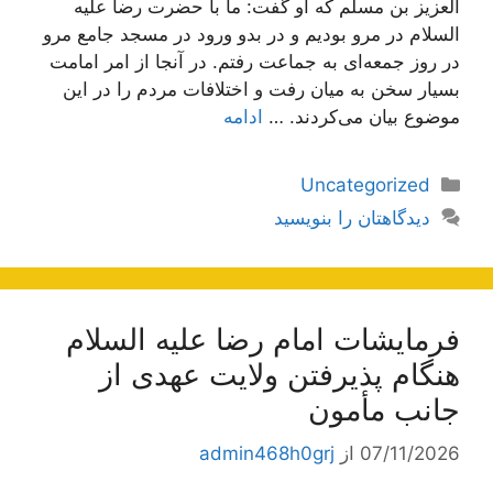
العزيز بن مسلم كه او گفت: ما با حضرت رضا علیه
السلام در مرو بوديم و در بدو ورود در مسجد جامع مرو
در روز جمعه‌اى به جماعت‌ رفتم. در آنجا از امر امامت
بسيار سخن به ميان رفت و اختلافات مردم را در اين
موضوع بيان مى‌كردند. …
ادامه
دسته‌ها
Uncategorized
دیدگاهتان را بنویسید
فرمایشات امام رضا علیه السلام
هنگام پذیرفتن ولایت عهدی از
جانب مأمون
07/11/2026
از
admin468h0grj