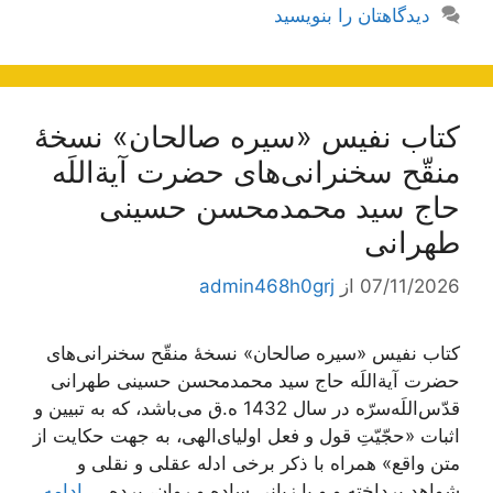
دیدگاهتان را بنویسید
کتاب نفیس «سیره صالحان» نسخۀ
منقّح سخنرانی‌های حضرت آیة‌اللَه
حاج سید محمدمحسن حسینی
طهرانی
07/11/2026
از
admin468h0grj
کتاب نفیس «سیره صالحان» نسخۀ منقّح سخنرانی‌های
حضرت آیة‌اللَه حاج سید محمدمحسن حسینی طهرانی
قدّس‌اللَه‌سرّه در سال 1432 ه.ق می‌باشد، که به تبیین و
اثبات «حجّیّتِ قول و فعل اولیای‌الهی، به جهت حکایت از
متن واقع» همراه با ذکر برخی ادله عقلی و نقلی و
شواهد پرداخته و و با زبانی ساده و روان، پرده …
ادامه