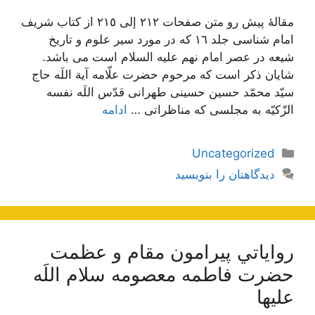
مقالۀ پیش رو متن صفحات ٢١٢ إلی ٢١٥ از کتاب شریف
امام شناسی جلد ١٦ که در مورد سیر علوم و تاریخ
شیعه در عصر امام نهم علیه السلام است می باشد.
شایان ذکر است که مرحوم حضرت علّامه آیة اللَه حاج
سیّد محمّد حسین حسینی طهرانی قدّس اللَه نفسه
الزّکیّه به مجلسی که مناظراتی …
ادامه
دسته‌ها
Uncategorized
دیدگاهتان را بنویسید
رواياتي پيرامون مقام و عظمت
حضرت فاطمه معصومه سلام اللَه
عليها