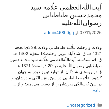
آیت‌اللَه‌العظمی علّامه سید
محمدحسین طباطبایی
رضوان‌اللَه‌علیه
07/11/2026
از
admin468h0grj
ولادت و رحلت علّامه طباطبایی ولادت:29 ذی‌الحجه
1321 هـ. ق، شادآباد تبریز. رحلت:18 محرّم‌ 1402 هـ.
ق، قم مقدّسه. آیت‌اللَه‌العظمی علّامه سید محمدحسین
طباطبایی رضوان‌اللَه‌علیه در 29 ذوالقعدۀ 1321 هـ.
ق در روستاى شادگان، از توابع تبريز دیده به جهان
گشود. علّامه طباطبایى‌ در سنّ پنج‌سالگى مادرشان، و
در سنّ نُه‌سالگى پدرشان را از دست می‌دهند؛ و از …
ادامه
دسته‌ها
Uncategorized