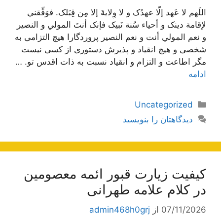
اللَهم لا عَهد إلّا عهدُک و لا وِلايةَ إلا مِن قِبَلک. فوَفِّقني
لإقامة دينک و أحياء سُنة نَبيک فإنک أنتَ المولي و النصير
و نعم المولي أنت و نعم النصير پروردگارا هیچ التزامی به
شخصی و هیچ انقیاد و پذیرش دستوری از کسی نیست
مگر اطاعت و التزام و انقیاد نسبت به ذات اقدس تو. …
ادامه
دسته‌ها
Uncategorized
دیدگاهتان را بنویسید
کیفیت زیارت قبور ائمه معصومین
در کلام علامه طهرانی
07/11/2026
از
admin468h0grj