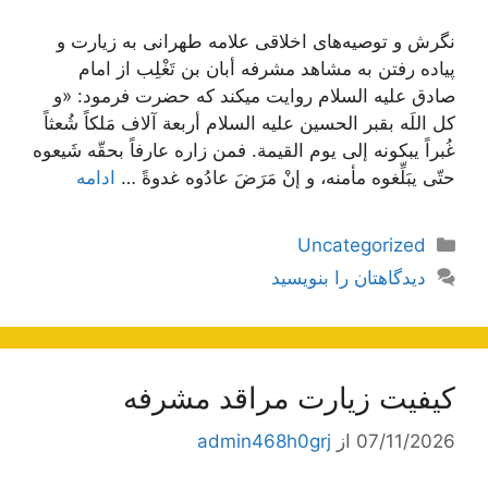
نگرش و توصیه‌های اخلاقی علامه طهرانی به زیارت و
پیاده رفتن به مشاهد مشرفه أبان بن تَغْلِب از امام
صادق علیه السلام روایت میکند که حضرت فرمود: «و
کل اللَه بقبر الحسین علیه السلام أربعة آلاف مَلکاً شُعثاً
غُبراً یبکونه إلى یوم القیمة. فمن زاره عارفاً بحقّه شَیعوه
حتّى یبَلِّغوه مأمنه، و إنْ مَرَضَ عادُوه غدوةً …
ادامه
دسته‌ها
Uncategorized
دیدگاهتان را بنویسید
کیفیت زیارت مراقد مشرفه
07/11/2026
از
admin468h0grj