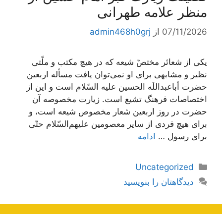
منظر علامه طهرانی
07/11/2026
از
admin468h0grj
یکى از شعائر مختصّ شیعه که در هیچ مکتب و ملّتى
نظیر و مشابهى براى او نمى‌توان یافت مسأله اربعین
حضرت أباعبداللَه الحسین علیه السّلام است و این از
اختصاصات فرهنگ تشیع است. زیارت مخصوصه آن
حضرت در روز اربعین شعار مخصوص شیعه است، و
براى هیچ فردى از سایر معصومین علیهم‌السّلام حتّى
براى رسول …
ادامه
دسته‌ها
Uncategorized
دیدگاهتان را بنویسید