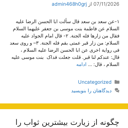
07/11/2026
از
admin468h0grj
١-عن سعد بن سعد قال سألت ابا الحسن الرضا علیه
السلام عن فاطمة بنت موسی بن جعفر علیهما السلام
فقال من زارها فله الجنة. ٢- قال امام الجواد علیه
السلام: من زار قبر عمتی بقم فله الجنة. ٣– و روی سعد
فی روایة اخری عن ابا الحسن الرضا علیه السلام ،
قال: عندکم لنا قبر. قلت جعلت فداک بنت موسی علیه
السلام ، قال: …
ادامه
دسته‌ها
Uncategorized
دیدگاهتان را بنویسید
چگونه از زیارت بیشترین ثواب را