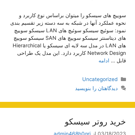
سوییچ های سیسکو را میتوان براساس نوع کاربرد و
نحوه عملکرد آنها در شبکه به سه دسته زیر تقسیم بندی
نمود: سوئیچ سیسکو سوئیچ های LAN سیسکو سوییچ
های دیتاسنتر سیسکو سوییچ های SAN سیسکو سوییچ
های LAN در مدل سه لایه ای سیسکو یا Hierarchical
Network Design کاربرد دارد. این مدل یک طراحی
قابل …
ادامه
دسته‌ها
Uncategorized
دیدگاهتان را بنویسید
خرید روتر سیسکو
03/18/2023
از
admin468h0grj