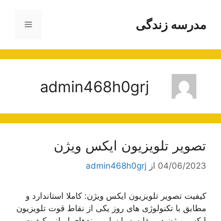
رش
ه
مدرسه زندگی
فهرست
حتوا
admin468h0grj
تصویر تلویزیون ایکس ویژن
04/06/2023
از
admin468h0grj
کیفیت تصویر تلویزیون ایکس ویژن: کاملا استاندارد و
مطابق با تکنولوژی های روز یکی از نقاط قوت تلویزیون
ایکس ویژن در مقایسه با سایر برندهای ایرانی کیفیت