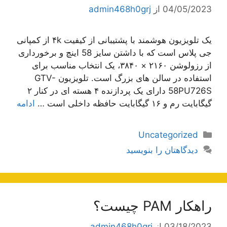
04/05/2023
از
admin468h0grj
یک تلویزیون هوشمند با پشتیبانی از کیفیت ۴k از کمپانی
جی پلاس است که با داشتن سایز 58 اینچ و برخورداری
از رزولوشن ۲۱۶۰ × ۳۸۴۰، یک انتخاب مناسب برای
استفاده در سالن های بزرگ است. تلویزیون GTV-
58PU726S دارای یک پردازنده ۴ هسته ای در کنار ۲
گیگابایت رم و ۱۶ گیگابایت حافظه داخلی است …
ادامه
دسته‌ها
Uncategorized
دیدگاهتان را بنویسید
راهکار PAM چیست؟
03/18/2023
از
admin468h0grj