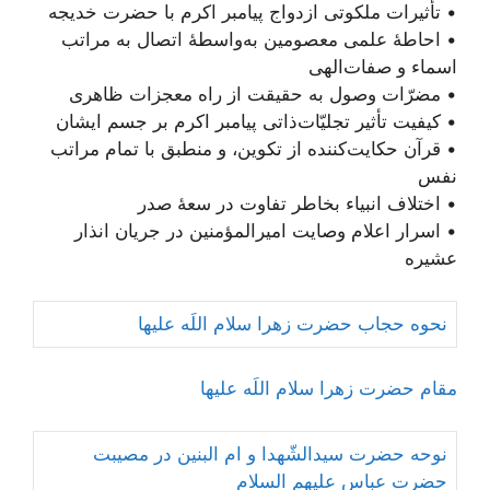
• تأثیرات ملکوتی ازدواج پیامبر اکرم با حضرت خدیجه
• احاطۀ علمی معصومین به‌واسطۀ اتصال به مراتب
اسماء و صفات‌الهی
• مضرّات وصول به حقیقت از راه معجزات ظاهری
• کیفیت تأثیر تجلیّات‌ذاتی پیامبر اکرم بر جسم ایشان
• قرآن حکایت‌کننده از تکوین، و منطبق با تمام مراتب
نفس
• اختلاف انبیاء بخاطر تفاوت در سعۀ صدر
• اسرار اعلام وصایت امیرالمؤمنین در جریان انذار
عشیره
نحوه حجاب حضرت زهرا سلام اللَه علیها
مقام حضرت زهرا سلام اللَه علیها
نوحه حضرت سیدالشّهدا و ام البنین در مصیبت
حضرت عباس علیهم السلام