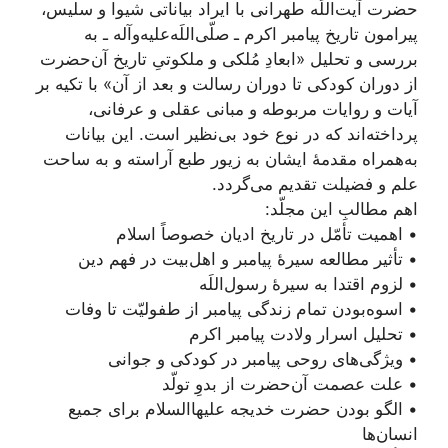
حضرت آیت‌اللَه طهرانی با ایراد بیاناتی شیوا و سلیس،
پیرامون تاریخ پیامبر اکرم ـ صلّی‌اللَه‌علیه‌و‌آله ـ به
بررسی و تحلیل «ابعادِ مُلکی و ملکوتیِ تاریخ آن‌حضرت
از دوران کودکی تا دوران رسالت و بعد از آن» با تکیه بر
آیات و روایات مربوطه و مبانی عقلی و عرفانی،
پرداخته‌‌اند که در نوع خود بی‌نظیر است. این بیانات
به‌همراه مقدمۀ ایشان به زیور طبع آراسته و به ساحت
علم و فضیلت تقدیم می‌گردد.
اهم مطالبِ این مجلّد:
• اهمیت تأمّل در تاریخ ادیان خصوصاً اسلام
• تأثیر مطالعه سیرۀ پیامبر و اهل‌بیت در فهم دین
• لزوم اقتدا به سیرۀ رسول‌اللَه
• اسوه‌بودن تمام زندگی پیامبر از طفولیّت تا وفات
• تحلیل اسرار ولادت پیامبر اکرم
• ویژگی‌های روحی پیامبر در کودکی و جوانی
• علت عصمت آن‌حضرت از بدوِ تولّد
• الگو‌ بودن حضرت خدیجه علیها‌السلام برای جمیع
انسان‌ها