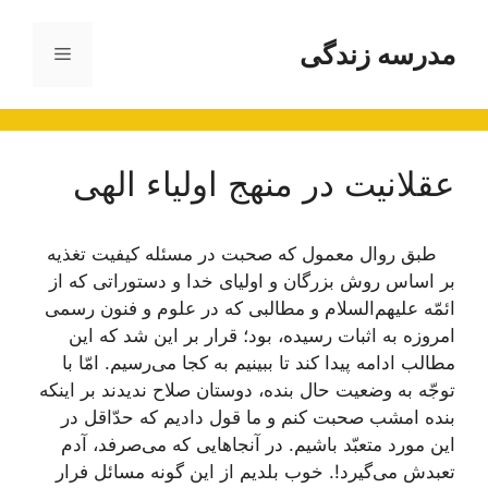
رش
ه
مدرسه زندگی
فهرست
حتوا
عقلانیت در منهج اولیاء الهی
طبق روال معمول كه صحبت در مسئله كیفیت تغذیه
بر اساس روش بزرگان و اولیای خدا و دستوراتی كه از
ائمّه علیهم‌السلام و مطالبی كه در علوم و فنون رسمی
امروزه به اثبات رسیده، بود؛ قرار بر این شد كه این
مطالب ادامه پیدا كند تا ببینیم به كجا می‌رسیم. امّا با
توجّه به وضعیت حال بنده، دوستان صلاح ندیدند بر اینكه
بنده امشب صحبت كنم و ما قول دادیم كه حدّاقل در
این مورد متعبّد باشیم. در آنجاهایی كه می‌صرفد، آدم
تعبدش می‌گیرد!. خوب بلدیم از این گونه مسائل فرار