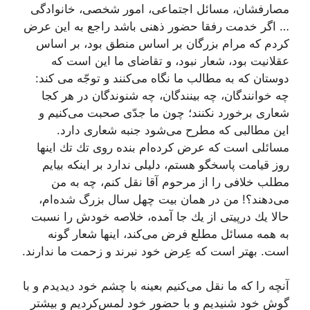
مصارفشان، مسائل اجتماعی، امور شخصی، خانوادگی
… اگر خدمت رفقا حضور ذهنی باشد راجع به این عرض
كردم كه مرام بزرگان بر اساس منطق بود، بر اساس
عقلانیت بود، شعار نبود، و تقاضای ما این است كه
دوستان كه به مطالب ما نگاه می‌كنند و توجّه می كند:
چه خوانندگان، چه بینندگان، چه شنوندگان در هر كجا
شعاری برخورد نكنند؛ چون ما جدّی صحبت می‌كنیم و
این مطالبی كه مطرح می‌شود جنبه شعاری دارد.
مسائلی است كه عرض كرده‌ام بنده روی تك تك اینها
روز قیامت پاسخگو هستم، دلیلی ندارد بر اینكه بیایم
مطلب خلافی را از مرحوم آقا نقل كنم، چه به من
می‌دهند؟! من در همان بیت چهل سال بزرگ شده‌ام،
حالا یك درپیتی از یك جا آمده، خلاصه خودش را نسبت
به همه مسائل مطلع فرض می‌كند، اینها شعار گونه
است. بهتر است كه عِرض خود نبرند و زحمت ما ندارند.
آنچه را كه ما نقل می‌كنیم بعینه با چشم خود دیدیدم و با
گوش خود شنیدیم و با حضور خود لمس‌
كردیم و بیشتر