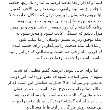
كنیم! و لذا از رفقا تقاضا كردیم به اندازه یك ربع، خلاصه
با چك و چانه، البته راضی نمی‌شدند ولی بالأخره گفتیم
بابا برویم رفقایمان را ببینیم، دیدن كه اشكال ندارد، حالا
صحبت و این مسائل به جای خود و بعد برای خودم
برنامه گذاشته‌ام كه روز جمعه را جایی نروم و در همین
منزل باشم كه خستگی غالب نشود و منجر بشود به
اینكه توفیق زیارت بیشتر دوستان از ما سلب شود.
إن‌شاءاللَه تتمّه صحبت را می‌گذاریم برای جلسه آینده
كه قریب ماه رجب هم هست و مطالبی كه در این زمینه
مناسب است را خدمت رفقا عرض كنم.
اما برای خالی نبودن عریضه گفتم مطلبی كه شاید
شبهه‌ای پیش آمده یا شبهه‌ای پیش آورده‌اند، این دومی
به نظر بهتر می‌آید! حالا حمل به صحّتش این است كه از
مطالب ما برداشت صحیح نشده است. بنده در همان
صحبت‌هایی كه البته خب مناسبت با مسئله تغذیه هم
دارد در جلسات گذشته عرض كردم، یك وقت راجع به
این قضیه روش بزرگان در ارتباط با مسائل و