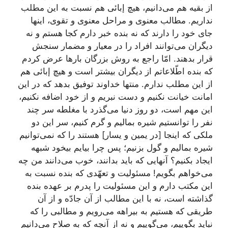
از بقیه هم می‌دانیم، هیچ إبائی هم نسبت به این مطلب
نداریم. مطالب معنوی و مراحل معنوی و تقوی، اینها
جای خود را دارند كه نه بنده خبر دارم كجا هستم و نه
دیگران می‌توانند افراد را در معیار و مضمار سنجش
قرار بدهند. امّا راجع به روش بزرگان بارها عرض كردم
كه بنده اطّلاعاتم از دیگران بیشتر است و هیچ إبائی هم
از این مطلب ندارم. منتها خداوند توفیق بدهد كه در این
امانت خیانت نكنیم و دست نبریم و از خود اضافه نكنیم،
این مهم است، دو روز دنیا می‌گذرد با مغلطه سر چند
نفر را توانستیم شیره بمالیم و گرم كنیم، سر این دو
ملكی كه اینجا [در یمین و یسار] هستند را كه نمی‌توانیم
شیره بمالیم و گول بزنیم؛ پس چرا بیایم بیخود شبهه
ایجاد بكنیم؟ آنهایی كه باید بدانند، خوب می‌دانند من چه
می‌خواهم بگویم! مسئولیت و تعهّدی كه بنده نسبت به
این مكتب دارم و این مسئولیت را پدرم بر عهده بنده
گذاشته است، نه با این مطالب از آن جادّه و از آن
طریقی كه هستیم به بیراهه می‌رویم و مطالبی را كه
نباید بگوییم، می‌گوییم و نه از آنچه كه به صلاح می‌دانیم